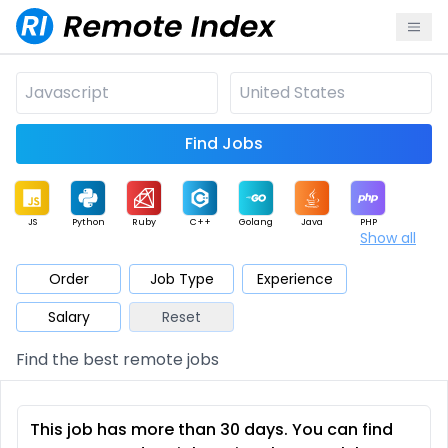
Find Jobs
JS
Python
Ruby
C++
Golang
Java
PHP
Show all
.NET
Data
Mobile
BI
Cloud
DevOps
PM
Order
Job Type
Experience
Salary
Reset
Database
QA
AI
Security
Game
Web3
UI / UX
Find the best remote jobs
Architect
Product
Marketing
Support
Sales
This job has more than 30 days. You can find