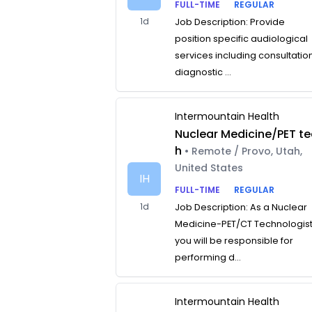
FULL-TIME
REGULAR
1d
Job Description: Provide
position specific audiological
services including consultatio
diagnostic ...
Intermountain Health
Nuclear Medicine/PET te
h
• Remote / Provo, Utah,
United States
IH
FULL-TIME
REGULAR
1d
Job Description: As a Nuclear
Medicine-PET/CT Technologist
you will be responsible for
performing d...
Intermountain Health