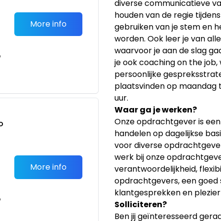
diverse communicatieve va
houden van de regie tijdens
More info
gebruiken van je stem en h
worden. Ook leer je van al
waarvoor je aan de slag gaa
e
je ook coaching on the job, 
persoonlijke gespreksstrate
plaatsvinden op maandag t/
uur.
Waar ga je werken?
Onze opdrachtgever is een f
o
handelen op dagelijkse bas
t
voor diverse opdrachtgever
werk bij onze opdrachtgev
More info
verantwoordelijkheid, flexib
opdrachtgevers, een goed s
klantgesprekken en plezier 
e
Solliciteren?
Ben jij geïnteresseerd gera