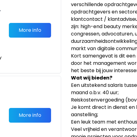
verschillende opdrachtgeve
•
opdrachtgevers en sectore
klantcontact / klantadvise
zijn: high-end beauty merke
More info
congressen, advocaturen, ui
duurzaamheidsontwikkeling,
markt van digitale communi
Kort samengevat is dit een
y
door het management wor
het beste bij jouw interess
Wat wij bieden?
Een uitstekend salaris tuss
maand o.b.v. 40 uur;
Reiskostenvergoeding (bov
Je komt direct in dienst en
aanstelling;
More info
Een leuk team met enthousi
Veel vrijheid en verantwoord
mooie projecten voor opdr