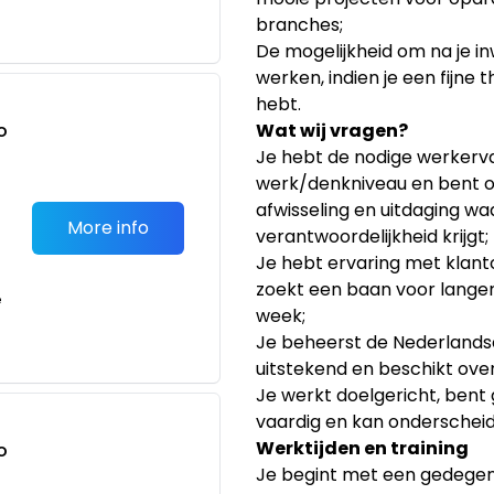
branches;
De mogelijkheid om na je in
werken, indien je een fijne 
hebt.
o
Wat wij vragen?
t
Je hebt de nodige werkerv
werk/denkniveau en bent 
afwisseling en uitdaging waa
More info
verantwoordelijkheid krijgt;
Je hebt ervaring met klant
zoekt een baan voor langer
e
week;
Je beheerst de Nederlandse
uitstekend en beschikt ov
Je werkt doelgericht, ben
vaardig en kan onderscheid
Werktijden en training
o
Je begint met een gedegen 
t