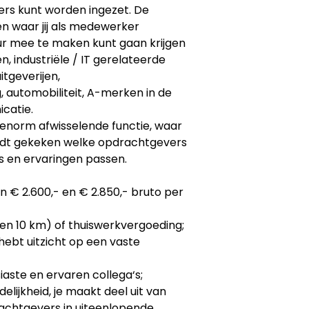
rs kunt worden ingezet. De
n waar jij als medewerker
ur mee te maken kunt gaan krijgen
n, industriële / IT gerelateerde
tgeverijen,
 automobiliteit, A-merken in de
catie.
 enorm afwisselende functie, waar
dt gekeken welke opdrachtgevers
es en ervaringen passen.
en € 2.600,- en € 2.850,- bruto per
en 10 km) of thuiswerkvergoeding;
 hebt uitzicht op een vaste
aste en ervaren collega‘s;
elijkheid, je maakt deel uit van
achtgevers in uiteenlopende