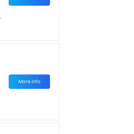
e
More info