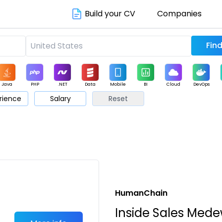
Build your CV
Companies
Java
PHP
.NET
Data
Mobile
BI
Cloud
DevOps
rience
Salary
Reset
arketing
Support
Sales
HumanChain
Inside Sales Med