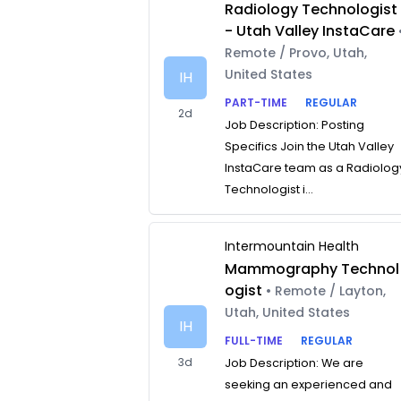
Radiology Technologist
- Utah Valley InstaCare
Remote / Provo, Utah,
United States
IH
PART-TIME
REGULAR
2d
Job Description: Posting
Specifics Join the Utah Valley
InstaCare team as a Radiolog
Technologist i...
Intermountain Health
Mammography Technol
ogist
• Remote / Layton,
Utah, United States
IH
FULL-TIME
REGULAR
3d
Job Description: We are
seeking an experienced and