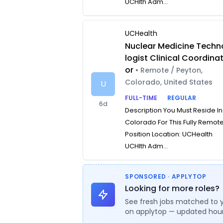
UCHlth Adm...
UCHealth
Nuclear Medicine Techn
logist Clinical Coordina
or
• Remote / Peyton,
Colorado, United States
U
FULL-TIME
REGULAR
6d
Description You Must Reside In
Colorado For This Fully Remot
Position Location: UCHealth
UCHlth Adm...
SPONSORED · APPLYTOP
Looking for more roles?
See fresh jobs matched to 
on applytop — updated hour