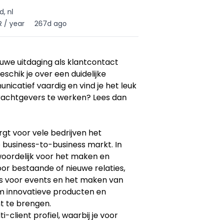
, nl
R / year
267d ago
euwe uitdaging als klantcontact
schik je over een duidelijke
icatief vaardig en vind je het leuk
rachtgevers te werken? Lees dan
t voor vele bedrijven het
 business-to-business markt. In
woordelijk voor het maken en
or bestaande of nieuwe relaties,
s voor events en het maken van
m innovatieve producten en
t te brengen.
i-client profiel, waarbij je voor