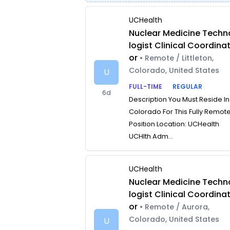
UCHealth
Nuclear Medicine Techn
logist Clinical Coordina
or
• Remote / Littleton,
Colorado, United States
U
FULL-TIME
REGULAR
6d
Description You Must Reside In
Colorado For This Fully Remot
Position Location: UCHealth
UCHlth Adm...
UCHealth
Nuclear Medicine Techn
logist Clinical Coordina
or
• Remote / Aurora,
Colorado, United States
U