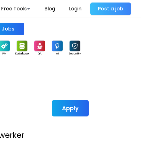
Free Tools
Blog
Login
Post a job
Find Jobs
PM
Database
QA
AI
Security
Apply
ewerker