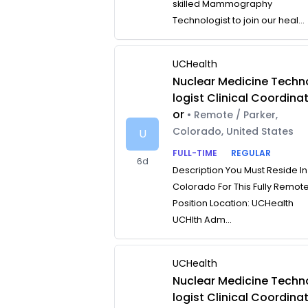
skilled Mammography
Technologist to join our heal...
UCHealth
Nuclear Medicine Techn
logist Clinical Coordina
or
• Remote / Parker,
Colorado, United States
U
FULL-TIME
REGULAR
6d
Description You Must Reside In
Colorado For This Fully Remot
Position Location: UCHealth
UCHlth Adm...
UCHealth
Nuclear Medicine Techn
logist Clinical Coordina