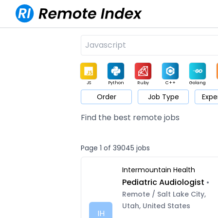
JS
Python
Ruby
C++
Golang
Order
Job Type
Expe
Game
Web3
UI / UX
Architect
Product
M
Find the best remote jobs
Page 1 of 39045 jobs
Intermountain Health
Pediatric Audiologist
•
Remote / Salt Lake City,
Utah, United States
IH