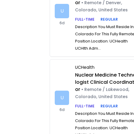
or
• Remote / Denver,
Colorado, United States
U
FULL-TIME
REGULAR
6d
Description You Must Reside In
Colorado For This Fully Remot
Position Location: UCHealth
UCHlth Adm...
UCHealth
Nuclear Medicine Techn
logist Clinical Coordina
or
• Remote / Lakewood,
Colorado, United States
U
FULL-TIME
REGULAR
6d
Description You Must Reside In
Colorado For This Fully Remot
Position Location: UCHealth