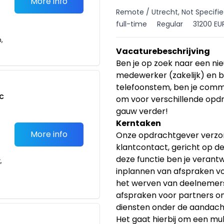
More info
Remote / Utrecht, Not Specified
full-time
Regular
31200 EU
n,
Vacaturebeschrijving
Ben je op zoek naar een ni
medewerker (zakelijk) en be
telefoonstem, ben je commun
c
om voor verschillende opd
gauw verder!
Kerntaken
More info
Onze opdrachtgever verzorg
klantcontact, gericht op de
deze functie ben je verant
,
inplannen van afspraken vo
het werven van deelnemer
afspraken voor partners o
diensten onder de aandach
Het gaat hierbij om een mult