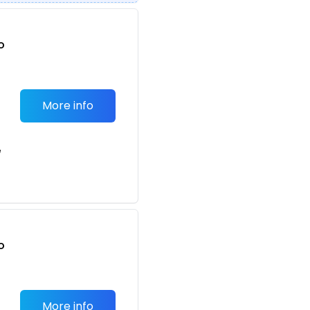
o
t
More info
e
o
t
More info