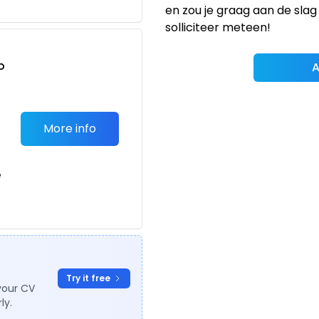
en zou je graag aan de slag 
solliciteer meteen!
o
A
t
More info
e
Try it free
your CV
ly.