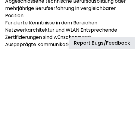
Abgeschlossene technische Berufsausbildung oder
mehrjährige Berufserfahrung in vergleichbarer
Position
Fundierte Kenntnisse in dem Bereichen
Netzwerkarchitektur und WLAN Entsprechende
Zertifizierungen sind wünschenswert
Report Bugs/Feedback
Ausgeprägte Kommunikations- und
Präsentationsfähigkeiten
Teamfähigkeit, Kundenorientierung und
Eigeninitiative
Gute Deutsch- und Englischkenntnisse in Wort und
Schrift
Was bieten wir Dir?
Ein internationales, dynamisches, informelles
Arbeitsumfeld, das Spaß macht
Attraktive, leistungsorientierte Vergütung
(Grundgehalt plus Bonus)
Flexible Arbeitszeiten sowie Hybrides Arbeiten mit