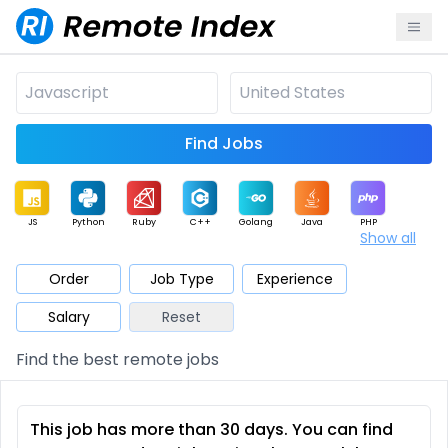
Find Jobs
JS
Python
Ruby
C++
Golang
Java
PHP
Show all
.NET
Data
Mobile
BI
Cloud
DevOps
PM
Order
Job Type
Experience
Salary
Reset
Database
QA
AI
Security
Game
Web3
UI / UX
Find the best remote jobs
Architect
Product
Marketing
Support
Sales
This job has more than 30 days. You can find