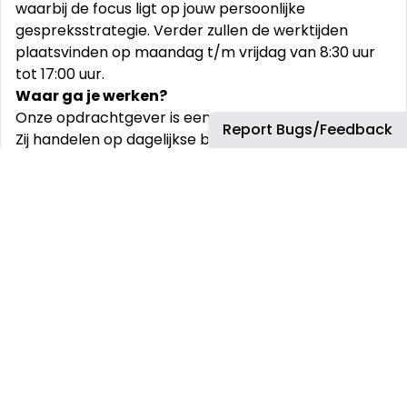
waarbij de focus ligt op jouw persoonlijke
gespreksstrategie. Verder zullen de werktijden
plaatsvinden op maandag t/m vrijdag van 8:30 uur
tot 17:00 uur.
Waar ga je werken?
Onze opdrachtgever is een facilitair contactcenter.
Report Bugs/Feedback
Zij handelen op dagelijkse basis klantcontact
vraagstukken af voor diverse opdrachtgevers in
verschillende branches. Het werk bij onze
opdrachtgever betekent veel verantwoordelijkheid,
flexibiliteit, werken voor mooie opdrachtgevers, een
goed salaris en vooral heel veel mooie
klantgesprekken en plezier tijdens het werken.
Solliciteren?
Ben jij geïnteresseerd geraakt na het lezen van deze
vacature en zou je graag aan de slag willen? Aarzel
niet langer en solliciteer meteen!