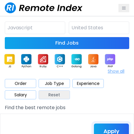
Find Jobs
JS
Python
Ruby
C++
Golang
Java
PHP
Show all
.NET
Data
Mobile
BI
Cloud
DevOps
PM
Order
Job Type
Experience
Salary
Reset
Database
QA
AI
Security
Game
Web3
UI / UX
Find the best remote jobs
Architect
Product
Marketing
Support
Sales
Apply