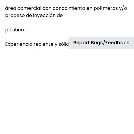
área comercial con conocimiento en polímeros y/o
proceso de inyección de
plástico.
Report Bugs/Feedback
Experiencia reciente y sólida vendiendo a la industria
automotriz (commodity de
plásticos) y/o química (polímeros, resinas)
orientada a la industria automotriz.
Tener experiencia vendiendo en el área de
Guadalajara y alrededores y vivir o con
disposición a reubicarse a Guadalajara si se vive en
otra ubicación.
Disponibilidad de viaje constante