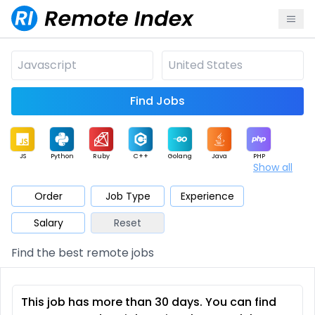
Find Jobs
JS
Python
Ruby
C++
Golang
Java
PHP
Show all
.NET
Data
Mobile
BI
Cloud
DevOps
PM
Order
Job Type
Experience
Salary
Reset
Database
QA
AI
Security
Game
Web3
UI / UX
Find the best remote jobs
Architect
Product
Marketing
Support
Sales
This job has more than 30 days. You can find