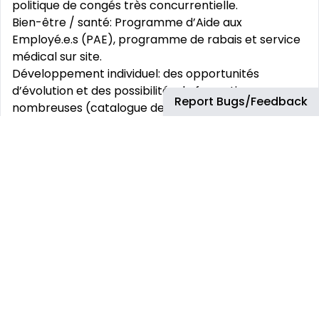
politique de congés très concurrentielle.
Bien-être / santé: Programme d’Aide aux
Employé.e.s (PAE), programme de rabais et service
médical sur site.
Développement individuel: des opportunités
d’évolution et des possibilités de formations
Report Bugs/Feedback
nombreuses (catalogue de plus de 10.000 e-
formations disponibles en libre accès pour
développer votre employabilité, certifications,
programmes de développement accéléré, mobilité
nationale et internationale).
Chez Airbus, nous vous aidons à travailler, à vous
connecter et à collaborer plus facilement et de
manière plus flexible. Partout où cela est possible,
nous favorisons la flexibilité dans nos modes de
travail afin de stimuler l‘esprit d‘innovation.