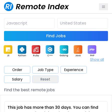
Find Jobs
JS
Python
Ruby
C++
Golang
Java
PHP
Show all
.NET
Data
Mobile
BI
Cloud
DevOps
PM
Order
Job Type
Experience
Salary
Reset
Database
QA
AI
Security
Game
Web3
UI / UX
Find the best remote jobs
Architect
Product
Marketing
Support
Sales
This job has more than 30 days. You can find