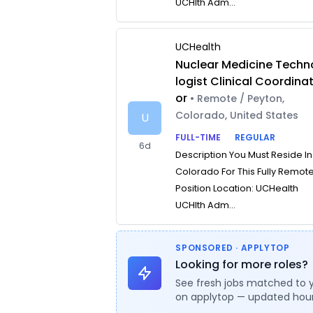
UCHlth Adm...
UCHealth
Nuclear Medicine Techn
logist Clinical Coordina
or
• Remote / Peyton,
Colorado, United States
U
FULL-TIME
REGULAR
6d
Description You Must Reside In
Colorado For This Fully Remot
Position Location: UCHealth
UCHlth Adm...
SPONSORED · APPLYTOP
Looking for more roles?
See fresh jobs matched to 
on applytop — updated hour