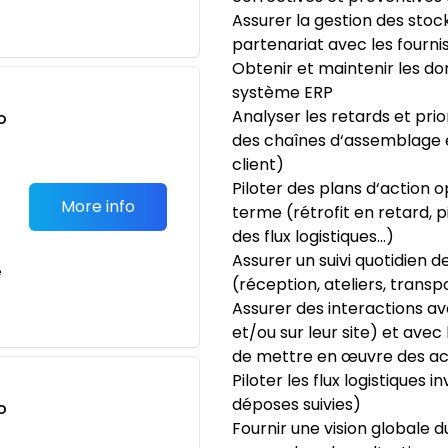
Assurer la gestion des st
partenariat avec les fourni
Obtenir et maintenir les d
système ERP
Analyser les retards et prio
o
des chaînes d‘assemblage 
t
client)
Piloter des plans d‘action o
More info
terme (rétrofit en retard,
des flux logistiques...)
Assurer un suivi quotidien 
e
(réception, ateliers, transp
Assurer des interactions av
et/ou sur leur site) et ave
de mettre en œuvre des act
Piloter les flux logistiques 
déposes suivies)
o
Fournir une vision globale 
t