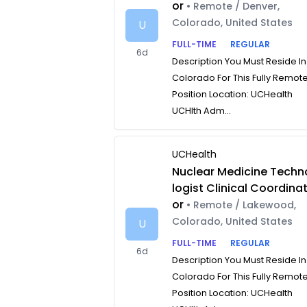
or
• Remote / Denver,
Colorado, United States
U
FULL-TIME
REGULAR
6d
Description You Must Reside In
Colorado For This Fully Remot
Position Location: UCHealth
UCHlth Adm...
UCHealth
Nuclear Medicine Techn
logist Clinical Coordina
or
• Remote / Lakewood,
Colorado, United States
U
FULL-TIME
REGULAR
6d
Description You Must Reside In
Colorado For This Fully Remot
Position Location: UCHealth