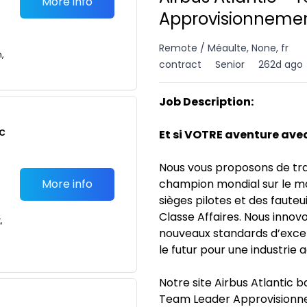
More info
Approvisionnemen
Remote / Méaulte, None, fr
n,
contract
Senior
262d ago
Job Description:
c
Et si VOTRE aventure av
Nous vous proposons de trav
More info
champion mondial sur le m
sièges pilotes et des faute
Classe Affaires. Nous innov
,
nouveaux standards d’excel
le futur pour une industrie
Notre site Airbus Atlantic 
Team Leader Approvisionn