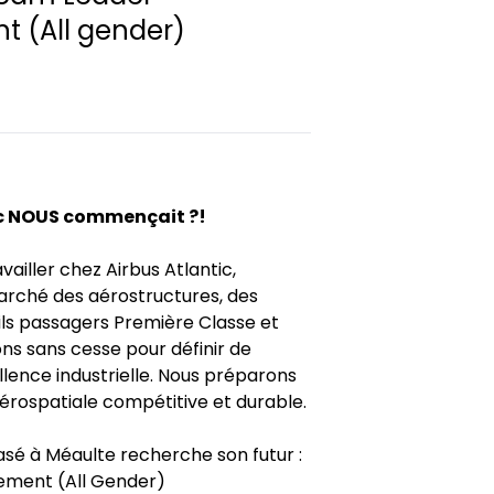
t (All gender)
ec NOUS commençait ?!
ailler chez Airbus Atlantic,
arché des aérostructures, des
uils passagers Première Classe et
ons sans cesse pour définir de
lence industrielle. Nous préparons
 aérospatiale compétitive et durable.
basé à Méaulte recherche son futur :
ement (All Gender)