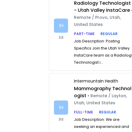
Radiology Technologist
- Utah Valley InstaCare
Remote / Provo, Utah,
United States
IH
PART-TIME
REGULAR
2d
Job Description: Posting
Specifics Join the Utah Valley
InstaCare team as a Radiolog
Technologist i...
Intermountain Health
Mammography Technol
ogist
• Remote / Layton,
Utah, United States
IH
FULL-TIME
REGULAR
3d
Job Description: We are
seeking an experienced and