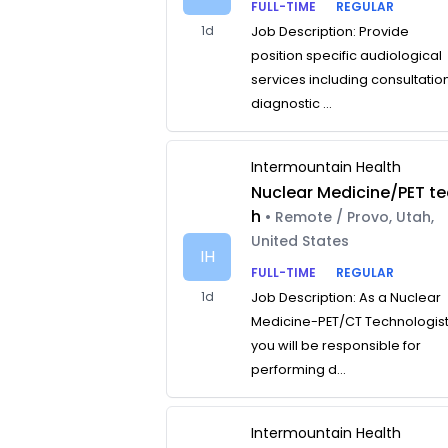
FULL-TIME
REGULAR
1d
Job Description: Provide
position specific audiological
services including consultatio
diagnostic ...
Intermountain Health
Nuclear Medicine/PET te
h
• Remote / Provo, Utah,
United States
IH
FULL-TIME
REGULAR
1d
Job Description: As a Nuclear
Medicine-PET/CT Technologist
you will be responsible for
performing d...
Intermountain Health