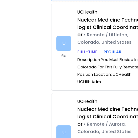
UCHealth
Nuclear Medicine Techn
logist Clinical Coordina
or
• Remote / Littleton,
Colorado, United States
U
FULL-TIME
REGULAR
6d
Description You Must Reside In
Colorado For This Fully Remot
Position Location: UCHealth
UCHlth Adm...
UCHealth
Nuclear Medicine Techn
logist Clinical Coordina
or
• Remote / Aurora,
Colorado, United States
U