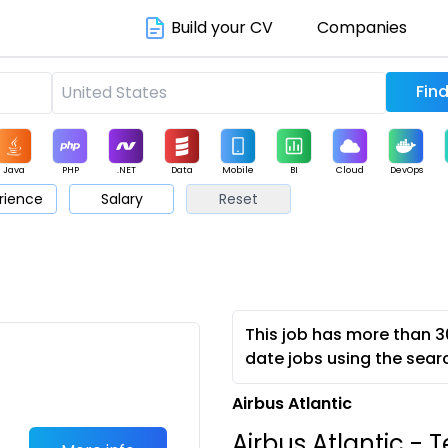
Build your CV
Companies
Java
PHP
.NET
Data
Mobile
BI
Cloud
DevOps
rience
Salary
Reset
arketing
Support
Sales
This job has more than 3
date jobs using the sear
Airbus Atlantic
Airbus Atlantic -