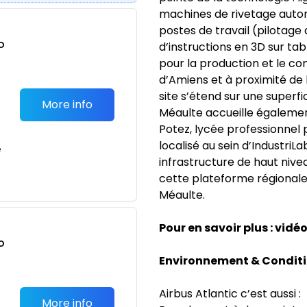
machines de rivetage automa
postes de travail (pilotage 
o
d’instructions en 3D sur tab
t
pour la production et le con
d’Amiens et à proximité de
site s’étend sur une superfi
More info
Méaulte accueille également
Potez, lycée professionnel 
localisé au sein d’IndustriLa
e
infrastructure de haut nive
cette plateforme régionale 
Méaulte.
Pour en savoir plus : vidé
o
t
Environnement & Conditio
Airbus Atlantic c’est aussi :
More info