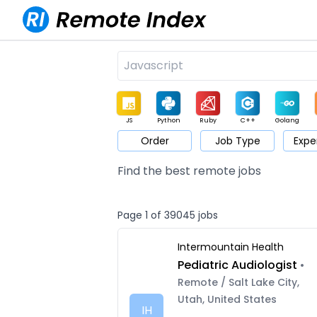
JS
Python
Ruby
C++
Golang
Order
Job Type
Expe
Game
Web3
UI / UX
Architect
Product
M
Find the best remote jobs
Page 1 of 39045 jobs
Intermountain Health
Pediatric Audiologist
•
Remote / Salt Lake City,
Utah, United States
IH