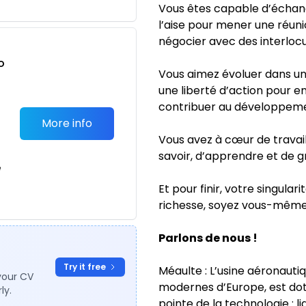
Vous êtes capable d’échang
l’aise pour mener une réuni
négocier avec des interlocu
o
Vous aimez évoluer dans un
t
une liberté d’action pour e
contribuer au développeme
More info
Vous avez à cœur de travail
savoir, d’apprendre et de g
e
Et pour finir, votre singular
richesse, soyez vous-même
Parlons de nous !
Try it free
Méaulte : L’usine aéronautiq
your CV
modernes d’Europe, est do
ly.
pointe de la technologie : 