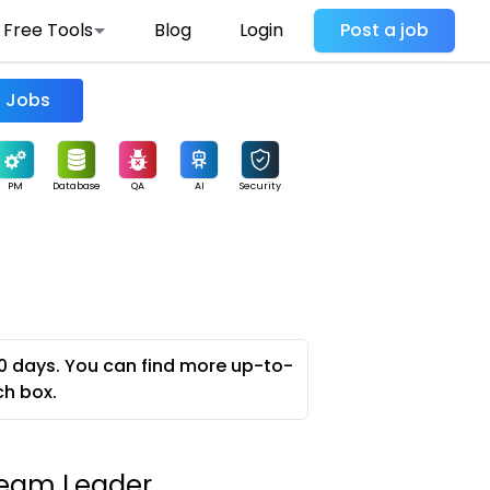
Free Tools
Blog
Login
Post a job
Find Jobs
PM
Database
QA
AI
Security
0 days. You can find more up-to-
ch box.
 Team Leader