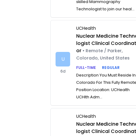
skilled Mammography
Technologist to join our heal...
UCHealth
Nuclear Medicine Techn
logist Clinical Coordina
or
• Remote / Parker,
Colorado, United States
U
FULL-TIME
REGULAR
6d
Description You Must Reside In
Colorado For This Fully Remot
Position Location: UCHealth
UCHlth Adm...
UCHealth
Nuclear Medicine Techn
logist Clinical Coordina