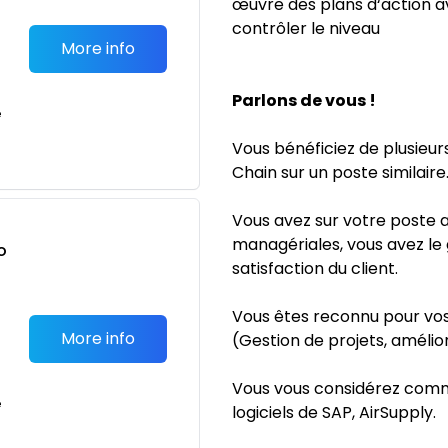
œuvre des plans d‘action av
contrôler le niveau
More info
Parlons de vous !
e
Vous bénéficiez de plusieu
Chain sur un poste similaire
Vous avez sur votre poste a
managériales, vous avez le g
o
satisfaction du client.
t
Vous êtes reconnu pour vo
More info
(Gestion de projets, amélio
Vous vous considérez comm
e
logiciels de SAP, AirSupply.