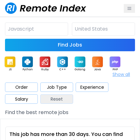
Find Jobs
JS
Python
Ruby
C++
Golang
Java
PHP
Show all
.NET
Data
Mobile
BI
Cloud
DevOps
PM
Order
Job Type
Experience
Salary
Reset
Database
QA
AI
Security
Game
Web3
UI / UX
Find the best remote jobs
Architect
Product
Marketing
Support
Sales
This job has more than 30 days. You can find