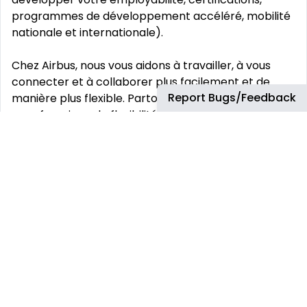
programmes de développement accéléré, mobilité
nationale et internationale).
Chez Airbus, nous vous aidons à travailler, à vous
connecter et à collaborer plus facilement et de
Report Bugs/Feedback
manière plus flexible. Partout où cela est possible,
nous favorisons la flexibilité dans nos modes de
travail afin de stimuler l‘esprit d‘innovation.
Vos défis:
Faire des investigations et de cibler les écarts et
mettre en œuvre des solutions innovantes qui
amélioreront notre façon de faire, la qualité et la
satisfaction de nos clients et réduisent les coûts
Faciliter des présentations et réunions
multidisciplinaires
Gérer des projets de qualité pour répondre aux
exigences spécifiques et à la satisfaction des clients.