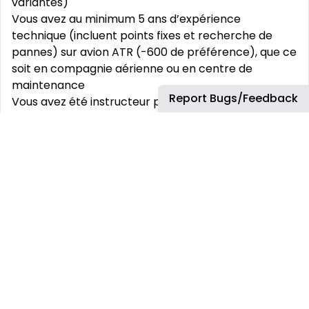
variantes)
Vous avez au minimum 5 ans d’expérience
technique (incluent points fixes et recherche de
pannes) sur avion ATR (-600 de préférence), que ce
soit en compagnie aérienne ou en centre de
maintenance
Report Bugs/Feedback
Vous avez été instructeur pendant plus de 6 mois
Vous êtes à l’aise avec les outils informatiques
modernes
Vous aimez être au service du client et êtes un bon
communicant et pédagogue sachant travailler dans
un environnement multiculturel
Vous êtes à l’écoute et aimez innover
Vous parlez anglais et français couramment
Vous êtes disponible pour faire de fréquentes et
longues missions de plusieurs semaines à l’étranger
... mais surtout, vous êtes prêt à prendre votre envol
avec nous pour continuer à connecter les
communautés et les entreprises et à fournir les