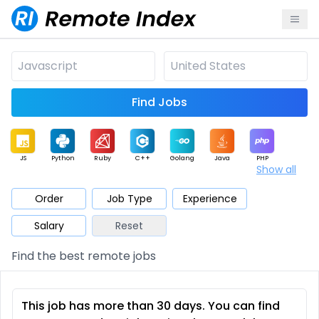
Find Jobs
JS
Python
Ruby
C++
Golang
Java
PHP
Show all
.NET
Data
Mobile
BI
Cloud
DevOps
PM
Order
Job Type
Experience
Salary
Reset
Database
QA
AI
Security
Game
Web3
UI / UX
Find the best remote jobs
Architect
Product
Marketing
Support
Sales
This job has more than 30 days. You can find