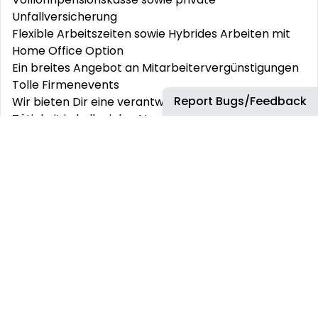
Unfallversicherung
Flexible Arbeitszeiten sowie Hybrides Arbeiten mit
Home Office Option
Ein breites Angebot an
Mitarbeitervergünstigungen
Tolle Firmenevents
Report Bugs/Feedback
Wir bieten Dir eine verantwortungsvolle, spannende
Tätigkeit in kollegialer Atmosphäre und vielen
Möglichkeiten, sich fachlich sowie persönlich
weiterzuentwickeln.
#LI-CW1
Location:
CH-Wallisellen, Switzerland (Richtistr)
Time Type:
Full time
Job Category:
Sales
This job has more than 30 days. You can find more
up-to-date jobs using the search box.