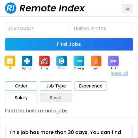
Find Jobs
JS
Python
Ruby
C++
Golang
Java
PHP
Show all
.NET
Data
Mobile
BI
Cloud
DevOps
PM
Order
Job Type
Experience
Salary
Reset
Database
QA
AI
Security
Game
Web3
UI / UX
Find the best remote jobs
Architect
Product
Marketing
Support
Sales
This job has more than 30 days. You can find