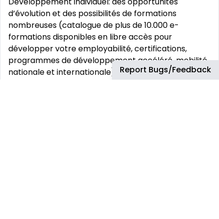
Développement individuel: des opportunités
d’évolution et des possibilités de formations
nombreuses (catalogue de plus de 10.000 e-
formations disponibles en libre accès pour
développer votre employabilité, certifications,
programmes de développement accéléré, mobilité
Report Bugs/Feedback
nationale et internationale).
Chez Airbus, nous vous aidons à travailler, à vous
connecter et à collaborer plus facilement et de
manière plus flexible. Partout où cela est possible,
nous favorisons la flexibilité dans nos modes de
travail afin de stimuler l‘esprit d‘innovation.
Vos défis:
Diriger la conception et l‘intégration 3D des EWIS, de
la conceptualisation à la production, en apportant
une expertise technique de haut niveau pour des