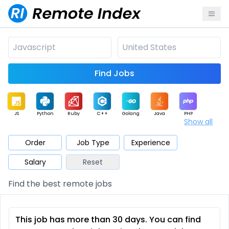
Find Jobs
JS
Python
Ruby
C++
Golang
Java
PHP
Show all
.NET
Data
Mobile
BI
Cloud
DevOps
PM
Order
Job Type
Experience
Salary
Reset
Database
QA
AI
Security
Game
Web3
UI / UX
Find the best remote jobs
Architect
Product
Marketing
Support
Sales
This job has more than 30 days. You can find