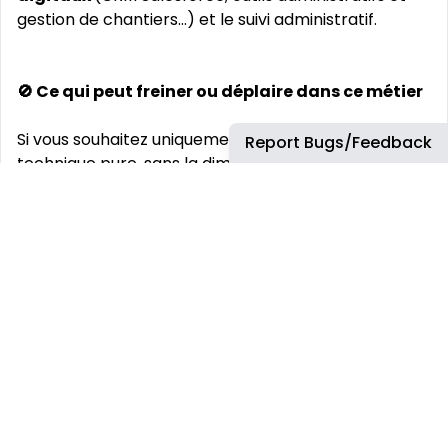
gestion de chantiers…) et le suivi administratif.
🚫 Ce qui peut freiner ou déplaire dans ce métier
Si vous souhaitez uniquement une expertise
Report Bugs/Feedback
technique pure, sans la dimension vente ;
Si l’informatique, l’administratif ou le téléphone vous
rebutent
💚 Ce que ce poste vous apportera
La fierté de contribuer concrètement au
développement d’un enjeu majeur chez Leroy
Merlin
;
De l’autonomie
: c’est vous qui gérez votre temps