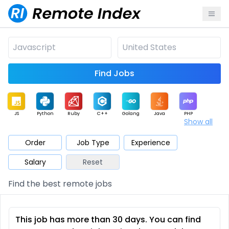
Find Jobs
JS
Python
Ruby
C++
Golang
Java
PHP
Show all
.NET
Data
Mobile
BI
Cloud
DevOps
PM
Order
Job Type
Experience
Salary
Reset
Database
QA
AI
Security
Game
Web3
UI / UX
Find the best remote jobs
Architect
Product
Marketing
Support
Sales
This job has more than 30 days. You can find