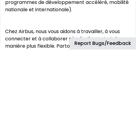
programmes de développement accéléré, mobilité
nationale et internationale).
Chez Airbus, nous vous aidons à travailler, à vous
connecter et à collaborer plus facilement et de
Report Bugs/Feedback
manière plus flexible. Partout où cela est possible,
nous favorisons la flexibilité dans nos modes de
travail afin de stimuler l‘esprit d‘innovation.
Vos défis:
Consulter tous les niveaux de la hiérarchie de
l‘organisation (des opérateurs aux cadres) pour
identifier les lacunes dans les compétences et les
besoins d‘apprentissage ;
Recueillir des informations, analyser
l‘environnement, concevoir et mettre en œuvre des
plans individuels et collectifs d‘amélioration des
performances humaines ;