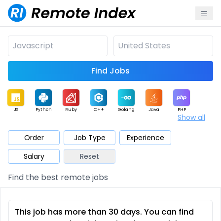
Find Jobs
JS
Python
Ruby
C++
Golang
Java
PHP
Show all
.NET
Data
Mobile
BI
Cloud
DevOps
PM
Order
Job Type
Experience
Salary
Reset
Database
QA
AI
Security
Game
Web3
UI / UX
Find the best remote jobs
Architect
Product
Marketing
Support
Sales
This job has more than 30 days. You can find