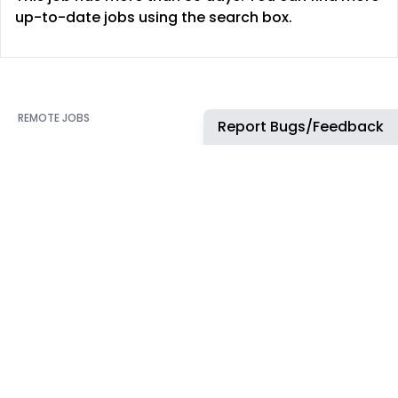
up-to-date jobs using the search box.
REMOTE JOBS
HIRE REMOTELY
Report Bugs/Feedback
Remote Software
Hire Remote Software
Developer Jobs
Developers
Remote JavaScript Jobs
Hire Remote JavaScript
Developers
Remote Node.js Jobs
Hire Remote Node.js
Remote Web Dev Jobs
Developers
Remote Marketing Jobs
Hire Remote Web
Developers
Remote Advertiser
Support Jobs
Hire Remote Marketing
Consultants
Remote Wordpress Jobs
Hire Remote Advertiser
Remote Ruby on Rails