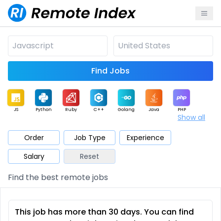
Find Jobs
JS
Python
Ruby
C++
Golang
Java
PHP
Show all
.NET
Data
Mobile
BI
Cloud
DevOps
PM
Order
Job Type
Experience
Salary
Reset
Database
QA
AI
Security
Game
Web3
UI / UX
Find the best remote jobs
Architect
Product
Marketing
Support
Sales
This job has more than 30 days. You can find