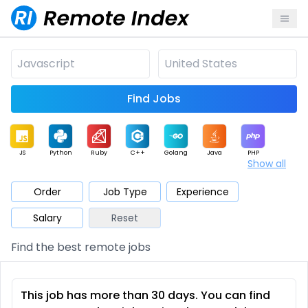
Find Jobs
JS
Python
Ruby
C++
Golang
Java
PHP
Show all
.NET
Data
Mobile
BI
Cloud
DevOps
PM
Order
Job Type
Experience
Salary
Reset
Database
QA
AI
Security
Game
Web3
UI / UX
Find the best remote jobs
Architect
Product
Marketing
Support
Sales
This job has more than 30 days. You can find