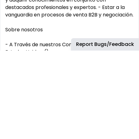
destacados profesionales y expertos. - Estar a la
vanguardia en procesos de venta B2B y negociación.
Sobre nosotros
Report Bugs/Feedback
- A Través de nuestros Congresos en Chile, México y
Estados Unidos, () somos un punto de encuentro
entre los proveedores de soluciones tecnológicas
globales/locales en Inteligencia Artificial, Cloud, Big
Data, IOT, Industria 4.0, Telecomunicaciones,
Software, Fintech, Web3, eCommerce, Marketing
Digital con CEOs, CIOs, CTOs, CMOs, CDOs, CISOs,
CFOs, líderes de negocios, innovación,
transformación digital de Telcos, Bancos, Retail,
Industrias (Manufactura, Energía, Oil & Gas, Minería,
Agroindustria, Utilities) y autoridades de gobierno
ayudándolos a acelerar su transformación digital y a
migrar la economía de los países hacia una