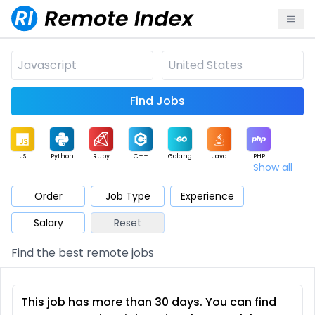
Find Jobs
JS
Python
Ruby
C++
Golang
Java
PHP
Show all
.NET
Data
Mobile
BI
Cloud
DevOps
PM
Order
Job Type
Experience
Salary
Reset
Database
QA
AI
Security
Game
Web3
UI / UX
Find the best remote jobs
Architect
Product
Marketing
Support
Sales
This job has more than 30 days. You can find