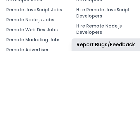
Remote JavaScript Jobs
Hire Remote JavaScript
Developers
Remote Node.js Jobs
Hire Remote Node.js
Remote Web Dev Jobs
Developers
Remote Marketing Jobs
Hire Remote Web
Report Bugs/Feedback
Developers
Remote Advertiser
Support Jobs
Hire Remote Marketing
Consultants
Remote Wordpress Jobs
Hire Remote Advertiser
Remote Ruby on Rails
Support
Jobs
Hire Remote Wordpress
Remote Web3 Jobs
Developers
Hire Remote Ruby on
Rails Developers
Hire Remote Web3
Developers