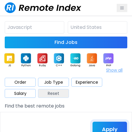
Find Jobs
JS
Python
Ruby
C++
Golang
Java
PHP
Show all
.NET
Data
Mobile
BI
Cloud
DevOps
PM
Order
Job Type
Experience
Salary
Reset
Database
QA
AI
Security
Game
Web3
UI / UX
Find the best remote jobs
Architect
Product
Marketing
Support
Sales
Apply