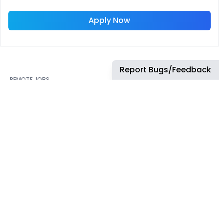
Apply Now
Report Bugs/Feedback
REMOTE JOBS
HIRE REMOTELY
Remote Software
Hire Remote Software
Developer Jobs
Developers
Remote JavaScript Jobs
Hire Remote JavaScript
Developers
Remote Node.js Jobs
Hire Remote Node.js
Remote Web Dev Jobs
Developers
Remote Marketing Jobs
Hire Remote Web
Developers
Remote Advertiser
Support Jobs
Hire Remote Marketing
Consultants
Remote Wordpress Jobs