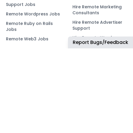
Support Jobs
Hire Remote Marketing
Consultants
Remote Wordpress Jobs
Hire Remote Advertiser
Remote Ruby on Rails
Support
Jobs
Hire Remote Wordpress
Remote Web3 Jobs
Report Bugs/Feedback
Developers
Hire Remote Ruby on
Rails Developers
Hire Remote Web3
Developers
OUR NETWORK
COMMUNITY
ApplyTOP
X
ApplyAds
Telegram
RemoteIndex
LEGAL