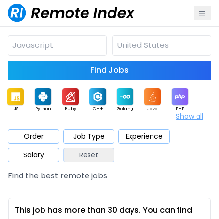
Find Jobs
JS
Python
Ruby
C++
Golang
Java
PHP
Show all
.NET
Data
Mobile
BI
Cloud
DevOps
PM
Order
Job Type
Experience
Salary
Reset
Database
QA
AI
Security
Game
Web3
UI / UX
Find the best remote jobs
Architect
Product
Marketing
Support
Sales
This job has more than 30 days. You can find