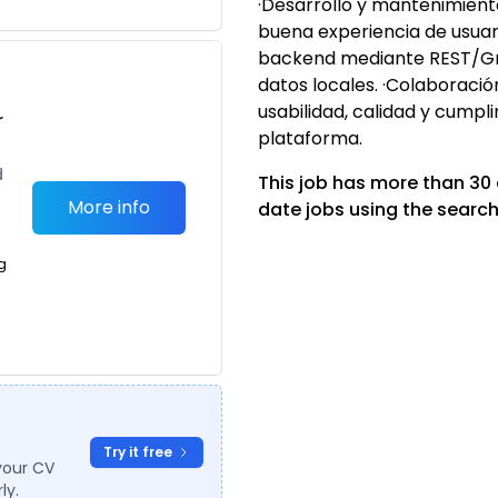
·Desarrollo y mantenimient
buena experiencia de usuari
backend mediante REST/Gr
datos locales. ·Colaboraci
usabilidad, calidad y cump
r
plataforma.
d
This job has more than 30
More info
date jobs using the search
g
Try it free
your CV
ly.