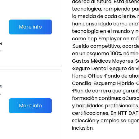
acerca al futuro. Esta esen
tecnológica, rompiendo pa
la medida de cada cliente.
han consolidado como una 
More info
tecnología en el mundo y n
como Top Employer en más
or
·Sueldo competitivo, acorde
s
en un esquema 100% nómina.
Gastos Médicos Mayores ·
·Seguro Dental ·Seguro de v
Home Office ·Fondo de aho
Concilia ·Esquema Hibrido 
te
·Plan de carrera que garant
s
formación continua: oCurso
More info
y habilidades profesionale
certificaciones. En NTT DA
selección y empleo se rigen
inclusión.