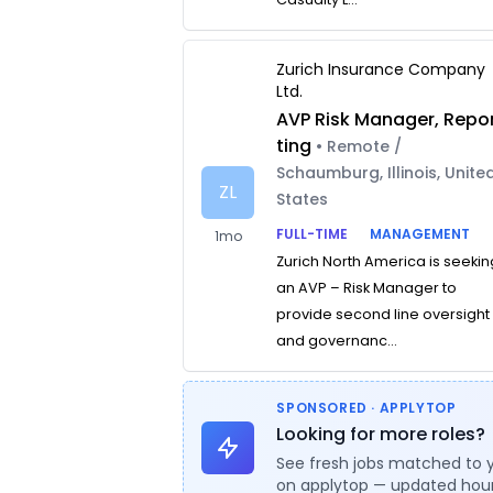
Zurich Insurance Company
Ltd.
AVP Risk Manager, Repo
ting
• Remote /
Schaumburg, Illinois, Unite
ZL
States
FULL-TIME
MANAGEMENT
1mo
Zurich North America is seekin
an AVP – Risk Manager to
provide second line oversight
and governanc...
SPONSORED · APPLYTOP
Looking for more roles?
See fresh jobs matched to 
on applytop — updated hour