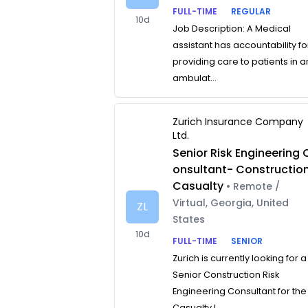
FULL-TIME
REGULAR
10d
Job Description: A Medical
assistant has accountability fo
providing care to patients in a
ambulat...
Zurich Insurance Company
Ltd.
Senior Risk Engineering 
onsultant- Constructio
Casualty
• Remote /
Virtual, Georgia, United
ZL
States
10d
FULL-TIME
SENIOR
Zurich is currently looking for a
Senior Construction Risk
Engineering Consultant for the
Casualty L...