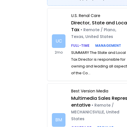
U.S. Renal Care
Director, State and Loca
Tax
• Remote / Plano,
Texas, United States
UC
FULL-TIME
MANAGEMENT
2mo
SUMMARY The State and Local
Tax Director is responsible for
owning and leading all aspec
of the Co...
Best Version Media
Multimedia Sales Repre
entative
• Remote /
MECHANICSVILLE, United
States
BM