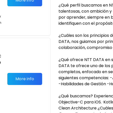
More info
¿Qué perfil buscamos en 
talentosas, con ambición y
r
por aprender, siempre en b
n
identifiquen con el propós
¿Cuáles son los principios
DATA, nos guiamos por prin
colaboración, compromiso y
C
¿Qué ofrece NTT DATA en 
n
DATA te ofrece uno de los
completos, enfocado en sei
siguientes competencias: -
More info
-Habilidades de Gestión -H
¿Qué buscamos? Experiencia
Objective-C para iOS. ·Kotl
Clean Architecture ¿Cuáles