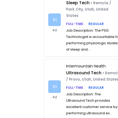
Sleep Tech
• Remote /
Park City, Utah, United
States
IH
FULL-TIME
REGULAR
4d
Job Description: The PSG
Technologist is accountable f
performing physiologic studie
of sleep and...
Intermountain Health
Ultrasound Tech
• Remo
/ Provo, Utah, United State
IH
FULL-TIME
REGULAR
Job Description: The
4d
Ultrasound Tech provides
excellent customer service by
performing ultrasound ex...