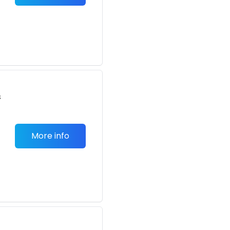
s
More info