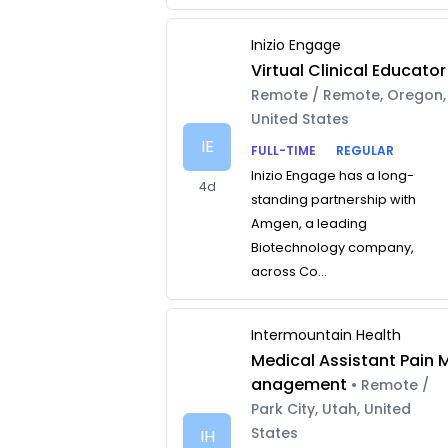
Inizio Engage
Virtual Clinical Educator
Remote / Remote, Oregon,
United States
IE
FULL-TIME
REGULAR
Inizio Engage has a long-
4d
standing partnership with
Amgen, a leading
Biotechnology company,
across Co...
Intermountain Health
Medical Assistant Pain 
anagement
• Remote /
Park City, Utah, United
States
IH