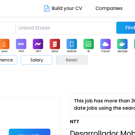
Build your CV
Companies
Java
PHP
.NET
Data
Mobile
BI
Cloud
DevOps
rience
Salary
Reset
arketing
Support
Sales
This job has more than 3
date jobs using the sear
c
NTT
Desarrollador Mob