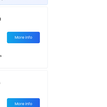
l
More info
ts
s
More info