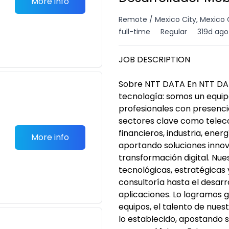
More info
Remote / Mexico City, Mexico 
full-time
Regular
319d ago
JOB DESCRIPTION
Sobre NTT DATA En NTT D
tecnología: somos un equip
profesionales con presenc
sectores clave como teleco
financieros, industria, energ
More info
aportando soluciones innov
transformación digital. Nue
tecnológicas, estratégicas
consultoría hasta el desar
aplicaciones. Lo logramos g
equipos, el talento de nues
lo establecido, apostando 