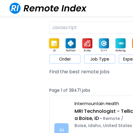
JS
Python
Ruby
C++
Golang
Order
Job Type
Expe
Game
Web3
UI / UX
Architect
Product
M
Find the best remote jobs
Page 1 of 38471 jobs
Intermountain Health
MRI Technologist - Telli
a Boise, ID
• Remote /
Boise, Idaho, United States
IH