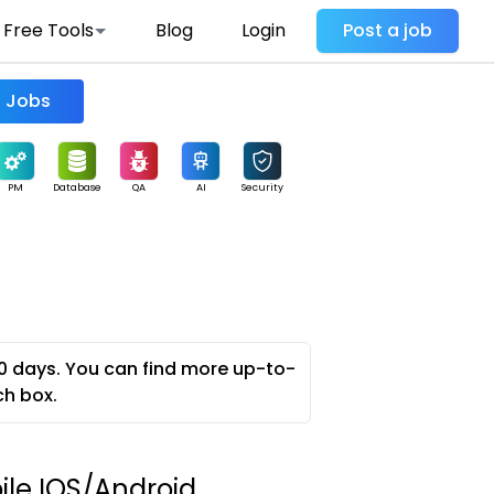
Free Tools
Blog
Login
Post a job
Find Jobs
PM
Database
QA
AI
Security
0 days. You can find more up-to-
ch box.
ile IOS/Android