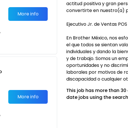
actitud positiva y gran per
convertirte en nuestro(a) 
More info
Ejecutivo Jr. de Ventas POS 
e
En Brother México, nos esf
el que todos se sientan val
individuales y dando la bien
y de trabajo. Somos un emp
oportunidades y no discri
o
laborales por motivos de raza
t
discapacidad o cualquier ot
This job has more than 30
More info
date jobs using the search
e