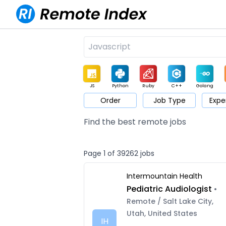
JS
Python
Ruby
C++
Golang
Order
Job Type
Expe
Game
Web3
UI / UX
Architect
Product
M
Find the best remote jobs
Page 1 of 39262 jobs
Intermountain Health
Pediatric Audiologist
•
Remote / Salt Lake City,
Utah, United States
IH