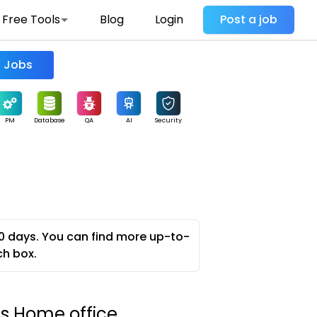
Free Tools
Blog
Login
Post a job
Find Jobs
PM
Database
QA
AI
Security
0 days. You can find more up-to-
ch box.
as Home office