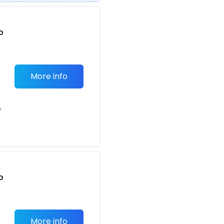
o
t
More info
e
o
t
More info