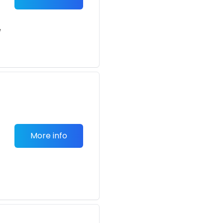
e
More info