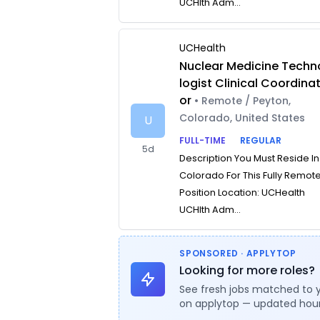
UCHlth Adm...
UCHealth
Nuclear Medicine Techn
logist Clinical Coordina
or
• Remote / Peyton,
Colorado, United States
U
FULL-TIME
REGULAR
5d
Description You Must Reside In
Colorado For This Fully Remot
Position Location: UCHealth
UCHlth Adm...
SPONSORED · APPLYTOP
Looking for more roles?
See fresh jobs matched to 
on applytop — updated hour