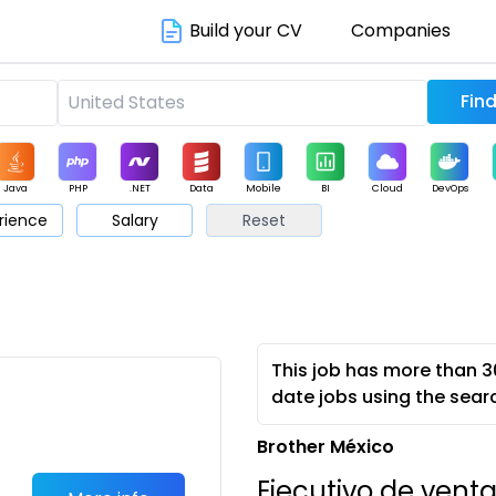
Build your CV
Companies
Java
PHP
.NET
Data
Mobile
BI
Cloud
DevOps
rience
Salary
Reset
arketing
Support
Sales
This job has more than 3
date jobs using the sear
Brother México
Ejecutivo de vent