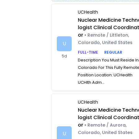
UCHealth
Nuclear Medicine Techn
logist Clinical Coordina
or
• Remote / Littleton,
Colorado, United States
U
FULL-TIME
REGULAR
5d
Description You Must Reside In
Colorado For This Fully Remot
Position Location: UCHealth
UCHlth Adm...
UCHealth
Nuclear Medicine Techn
logist Clinical Coordina
or
• Remote / Aurora,
Colorado, United States
U