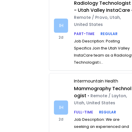
Radiology Technologist
- Utah Valley InstaCare
Remote / Provo, Utah,
United States
IH
PART-TIME
REGULAR
2d
Job Description: Posting
Specifics Join the Utah Valley
InstaCare team as a Radiolog
Technologist i...
Intermountain Health
Mammography Technol
ogist
• Remote / Layton,
Utah, United States
IH
FULL-TIME
REGULAR
2d
Job Description: We are
seeking an experienced and