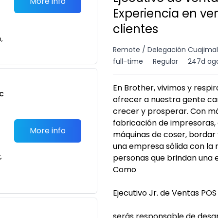
More info
Experiencia en ve
clientes
n,
Remote / Delegación Cuajimalp
full-time
Regular
247d ag
En Brother, vivimos y respir
c
ofrecer a nuestra gente ca
crecer y prosperar. Con má
fabricación de impresoras,
More info
máquinas de coser, bordar 
una empresa sólida con la 
,
personas que brindan una ex
Como
Ejecutivo Jr. de Ventas POS
serás responsable de desarr