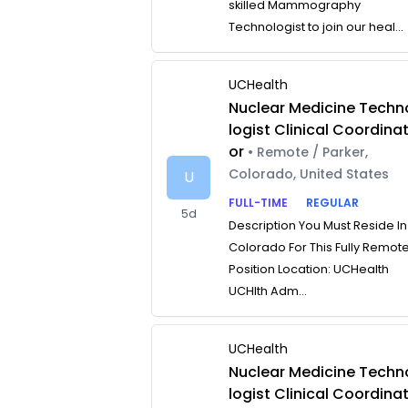
skilled Mammography
Technologist to join our heal...
UCHealth
Nuclear Medicine Techn
logist Clinical Coordina
or
• Remote / Parker,
Colorado, United States
U
FULL-TIME
REGULAR
5d
Description You Must Reside In
Colorado For This Fully Remot
Position Location: UCHealth
UCHlth Adm...
UCHealth
Nuclear Medicine Techn
logist Clinical Coordina