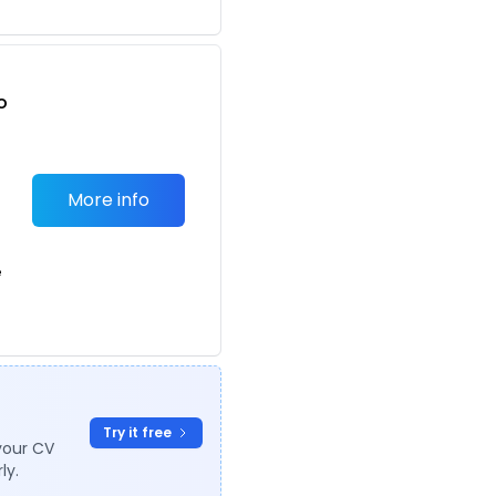
o
t
More info
e
Try it free
your CV
ly.