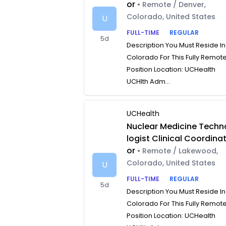
or
• Remote / Denver,
Colorado, United States
U
FULL-TIME
REGULAR
5d
Description You Must Reside In
Colorado For This Fully Remot
Position Location: UCHealth
UCHlth Adm...
UCHealth
Nuclear Medicine Techn
logist Clinical Coordina
or
• Remote / Lakewood,
Colorado, United States
U
FULL-TIME
REGULAR
5d
Description You Must Reside In
Colorado For This Fully Remot
Position Location: UCHealth