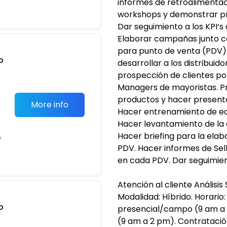
informes de retroalimentac
workshops y demonstrar pr
Dar seguimiento a los KPI‘s d
Elaborar campañas junto 
para punto de venta (PDV).
o
desarrollar a los distribuid
t
prospección de clientes po
Managers de mayoristas. P
productos y hacer present
More info
Hacer entrenamiento de equ
Hacer levantamiento de la 
Hacer briefing para la ela
e
PDV. Hacer informes de Sell
en cada PDV. Dar seguimient
Atención al cliente Análisi
Modalidad: Híbrido. Horario
o
presencial/campo (9 am a 
t
(9 am a 2 pm). Contratació