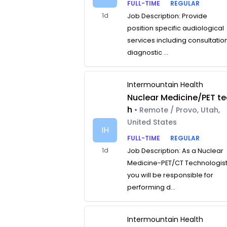
FULL-TIME
REGULAR
1d
Job Description: Provide
position specific audiological
services including consultatio
diagnostic ...
Intermountain Health
Nuclear Medicine/PET te
h
• Remote / Provo, Utah,
United States
IH
FULL-TIME
REGULAR
1d
Job Description: As a Nuclear
Medicine-PET/CT Technologist
you will be responsible for
performing d...
Intermountain Health