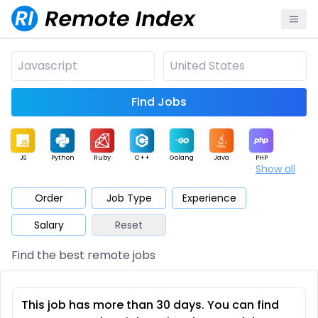
Find Jobs
JS
Python
Ruby
C++
Golang
Java
PHP
Show all
.NET
Data
Mobile
BI
Cloud
DevOps
PM
Order
Job Type
Experience
Salary
Reset
Database
QA
AI
Security
Game
Web3
UI / UX
Find the best remote jobs
Architect
Product
Marketing
Support
Sales
This job has more than 30 days. You can find