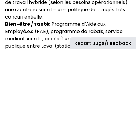
de travail hybride (selon les besoins opérationnels),
une cafétéria sur site, une politique de congés très
concurrentielle.
Bien-être / santé:
Programme d’Aide aux
Employé.e.s (PAE), programme de rabais, service
médical sur site, accès à un service de navette
Report Bugs/Feedback
publique entre Laval (station de métro
Montmorency) et Mirabel et application de
covoiturage.
Développement individuel:
des opportunités
d’évolution et des possibilités de formations
nombreuses (catalogue de plus de 10.000 e-
formations disponibles en libre accès pour
développer votre employabilité, certifications,
programmes de développement accéléré, mobilité
nationale et internationale).
Chez Airbus, nous vous aidons à travailler, à vous