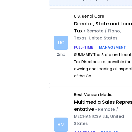
U.S. Renal Care
Director, State and Loca
Tax
• Remote / Plano,
Texas, United States
UC
FULL-TIME
MANAGEMENT
2mo
SUMMARY The State and Local
Tax Director is responsible for
owning and leading all aspec
of the Co...
Best Version Media
Multimedia Sales Repre
entative
• Remote /
MECHANICSVILLE, United
States
BM