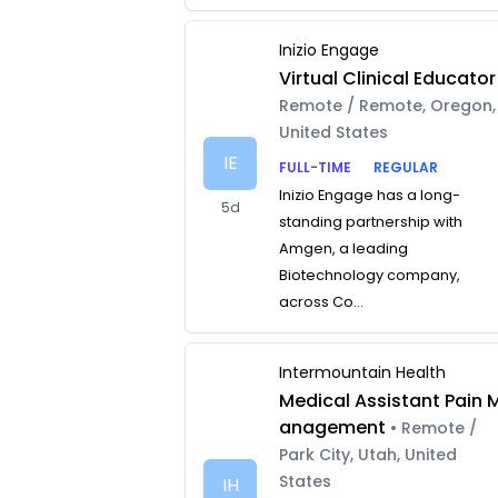
Inizio Engage
Virtual Clinical Educator
Remote / Remote, Oregon,
United States
IE
FULL-TIME
REGULAR
Inizio Engage has a long-
5d
standing partnership with
Amgen, a leading
Biotechnology company,
across Co...
Intermountain Health
Medical Assistant Pain 
anagement
• Remote /
Park City, Utah, United
States
IH