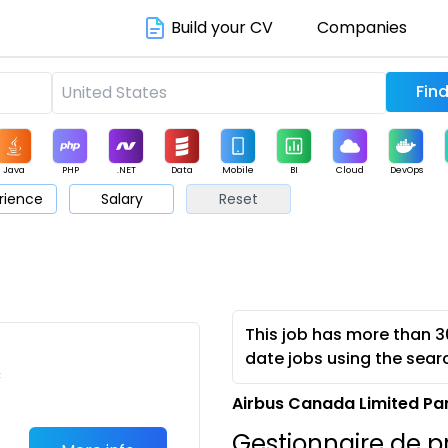
Build your CV
Companies
Java
PHP
.NET
Data
Mobile
BI
Cloud
DevOps
rience
Salary
Reset
arketing
Support
Sales
This job has more than 3
date jobs using the sear
c
Airbus Canada Limited Pa
Gestionnaire de p