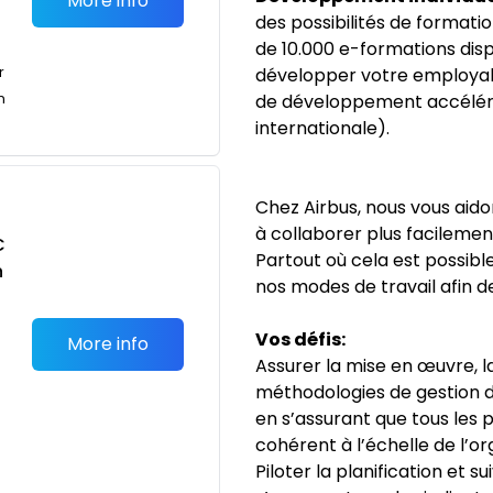
More info
des possibilités de format
de 10.000 e-formations disp
r
développer votre employabi
n
de développement accéléré,
internationale).
Chez Airbus, nous vous aido
à collaborer plus facilement
C
Partout où cela est possible,
n
nos modes de travail afin de
Vos défis:
More info
Assurer la mise en œuvre, l
méthodologies de gestion de
en s’assurant que tous les 
cohérent à l’échelle de l’or
Piloter la planification et s