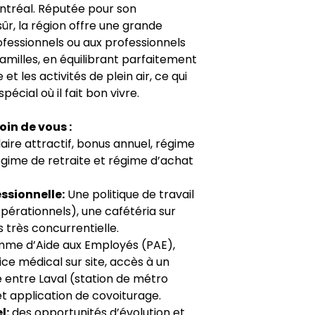
ontréal. Réputée pour son
ûr, la région offre une grande
rofessionnels ou aux professionnels
familles, en équilibrant parfaitement
et les activités de plein air, ce qui
pécial où il fait bon vivre.
in de vous :
aire attractif, bonus annuel, régime
égime de retraite et régime d’achat
essionnelle:
Une politique de travail
opérationnels), une cafétéria sur
s très concurrentielle.
me d’Aide aux Employés (PAE),
ce médical sur site, accès à un
 entre Laval (station de métro
 application de covoiturage.
l:
des opportunités d’évolution et