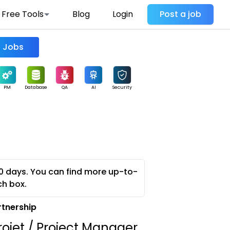
Free Tools
Blog
Login
Post a job
Find Jobs
PM
Database
QA
AI
Security
0 days. You can find more up-to-
ch box.
rtnership
rojet / Project Manager