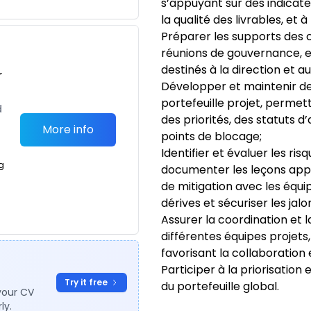
s’appuyant sur des indicateur
la qualité des livrables, et à
Préparer les supports des c
réunions de gouvernance, e
destinés à la direction et a
r
Développer et maintenir de
portefeuille projet, permet
d
des priorités, des statuts 
More info
points de blocage;
Identifier et évaluer les ris
g
documenter les leçons appr
de mitigation avec les équi
dérives et sécuriser les jalo
Assurer la coordination et 
différentes équipes projets, 
favorisant la collaboration 
Participer à la priorisation 
Try it free
du portefeuille global.
your CV
ly.