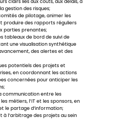
s clairs liés aux coûts, aux délais, à
 la gestion des risques;
omités de pilotage, animer les
t produire des rapports réguliers
ux parties prenantes;
s tableaux de bord de suivi de
tant une visualisation synthétique
d’avancement, des alertes et des
ques potentiels des projets et
ises, en coordonnant les actions
pes concernées pour anticiper les
ns;
la communication entre les
les métiers, l’IT et les sponsors, en
et le partage d’information;
et à l’arbitrage des projets au sein