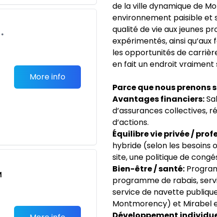
de la ville dynamique de M
environnement paisible et s
qualité de vie aux jeunes p
•
expérimentés, ainsi qu‘aux 
les opportunités de carrière 
en fait un endroit vraiment s
More info
Parce que nous prenons so
Avantages financiers:
Sal
d’assurances collectives, r
d’actions.
Équilibre vie privée / prof
hybride (selon les besoins 
site, une politique de congé
Bien-être / santé:
Program
M
programme de rabais, servi
service de navette publique
Montmorency) et Mirabel et
Développement individue