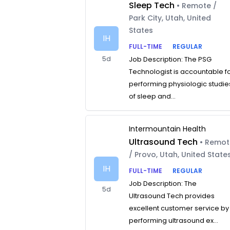
Sleep Tech
• Remote /
Park City, Utah, United
States
IH
FULL-TIME
REGULAR
5d
Job Description: The PSG
Technologist is accountable f
performing physiologic studie
of sleep and...
Intermountain Health
Ultrasound Tech
• Remo
/ Provo, Utah, United State
IH
FULL-TIME
REGULAR
Job Description: The
5d
Ultrasound Tech provides
excellent customer service by
performing ultrasound ex...