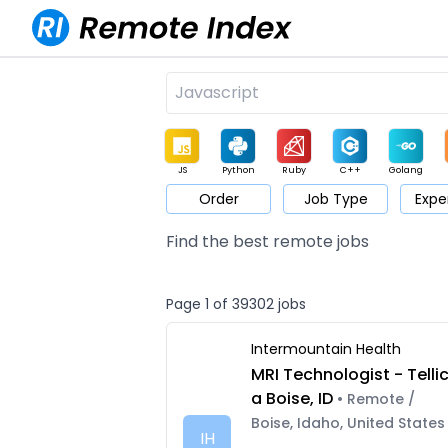
JS
Python
Ruby
C++
Golang
Order
Job Type
Expe
Game
Web3
UI / UX
Architect
Product
M
Find the best remote jobs
Page 1 of 39302 jobs
Intermountain Health
MRI Technologist - Telli
a Boise, ID
• Remote /
Boise, Idaho, United States
IH