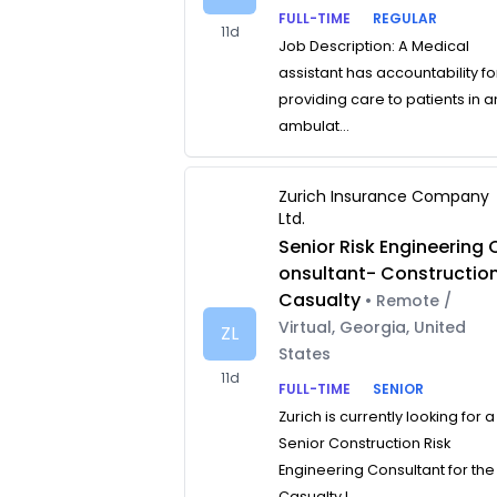
FULL-TIME
REGULAR
11d
Job Description: A Medical
assistant has accountability fo
providing care to patients in a
ambulat...
Zurich Insurance Company
Ltd.
Senior Risk Engineering 
onsultant- Constructio
Casualty
• Remote /
Virtual, Georgia, United
ZL
States
11d
FULL-TIME
SENIOR
Zurich is currently looking for a
Senior Construction Risk
Engineering Consultant for the
Casualty L...