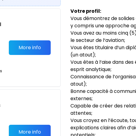
Votre profil:
Vous démontrez de solides
l
y compris une approche agi
Vous avez au moins cinq (5
le secteur de l‘aviation;
More info
Vous êtes titulaire d‘un dip
(un atout);
Vous êtes à l‘aise dans de
esprit analytique;
ts
Connaissance de l’organisa
atout);
Bonne capacité à communiq
externes;
s
Capable de créer des relati
attentes;
Vous croyez en l’écoute, t
explications claires afin d’
More info
potentiels;