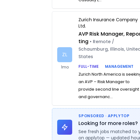
Zurich Insurance Company
Ltd.
AVP Risk Manager, Repo
ting
• Remote /
Schaumburg, Illinois, Unite
ZL
States
FULL-TIME
MANAGEMENT
1mo
Zurich North America is seekin
an AVP – Risk Manager to
provide second line oversight
and governanc...
SPONSORED · APPLYTOP
Looking for more roles?
See fresh jobs matched to 
on applytop — updated hour