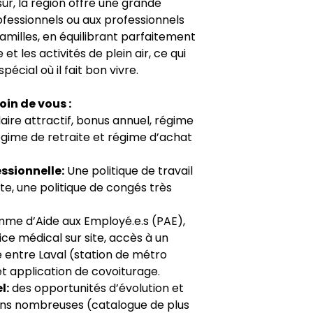
ûr, la région offre une grande
rofessionnels ou aux professionnels
familles, en équilibrant parfaitement
et les activités de plein air, ce qui
pécial où il fait bon vivre.
in de vous :
aire attractif, bonus annuel, régime
égime de retraite et régime d’achat
essionnelle:
Une politique de travail
ite, une politique de congés très
me d’Aide aux Employé.e.s (PAE),
ce médical sur site, accès à un
 entre Laval (station de métro
 application de covoiturage.
l:
des opportunités d’évolution et
ions nombreuses (catalogue de plus