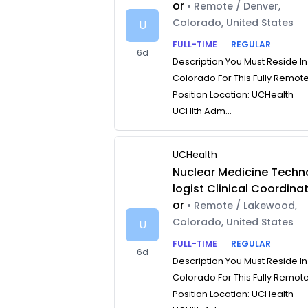
or
• Remote / Denver,
Colorado, United States
U
FULL-TIME
REGULAR
6d
Description You Must Reside In
Colorado For This Fully Remot
Position Location: UCHealth
UCHlth Adm...
UCHealth
Nuclear Medicine Techn
logist Clinical Coordina
or
• Remote / Lakewood,
Colorado, United States
U
FULL-TIME
REGULAR
6d
Description You Must Reside In
Colorado For This Fully Remot
Position Location: UCHealth