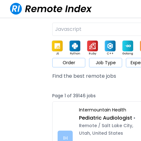
JS
Python
Ruby
C++
Golang
Order
Job Type
Expe
Game
Web3
UI / UX
Architect
Product
M
Find the best remote jobs
Page 1 of 39146 jobs
Intermountain Health
Pediatric Audiologist
•
Remote / Salt Lake City,
Utah, United States
IH