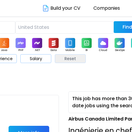
Build your CV
Companies
Java
PHP
.NET
Data
Mobile
BI
Cloud
DevOps
rience
Salary
Reset
arketing
Support
Sales
This job has more than 3
date jobs using the sear
Airbus Canada Limited Pa
Ingénierie en che