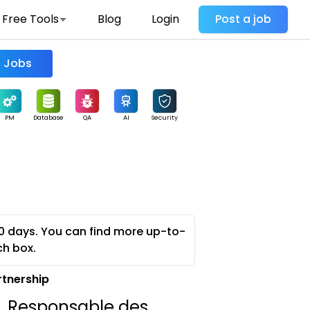
Free Tools
Blog
Login
Post a job
Find Jobs
PM
Database
QA
AI
Security
0 days. You can find more up-to-
ch box.
rtnership
f, Responsable des