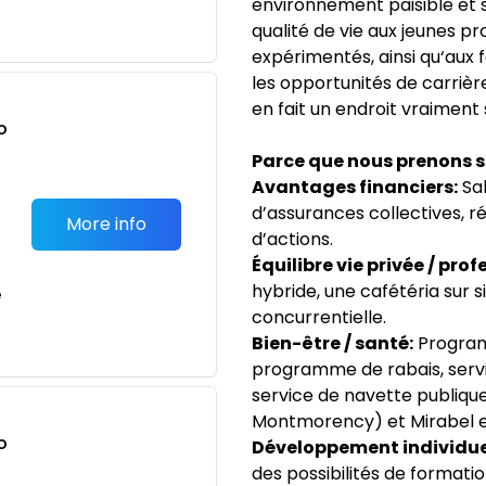
environnement paisible et s
qualité de vie aux jeunes p
expérimentés, ainsi qu‘aux 
les opportunités de carrière 
en fait un endroit vraiment s
o
t
Parce que nous prenons so
Avantages financiers:
Sal
d’assurances collectives, r
More info
d’actions.
Équilibre vie privée / prof
hybride, une cafétéria sur s
e
concurrentielle.
Bien-être / santé:
Program
programme de rabais, servi
service de navette publique
Montmorency) et Mirabel et
o
Développement individue
t
des possibilités de format