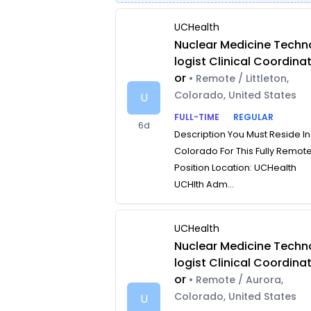
UCHealth
Nuclear Medicine Techn
logist Clinical Coordina
or
• Remote / Littleton,
Colorado, United States
U
FULL-TIME
REGULAR
6d
Description You Must Reside In
Colorado For This Fully Remot
Position Location: UCHealth
UCHlth Adm...
UCHealth
Nuclear Medicine Techn
logist Clinical Coordina
or
• Remote / Aurora,
Colorado, United States
U