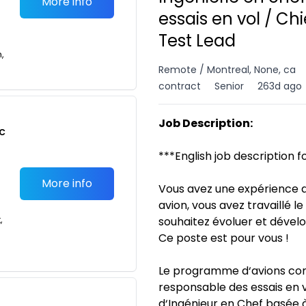
More info
essais en vol / Chi
Test Lead
n,
Remote / Montreal, None, ca
contract
Senior
263d ago
Job Description:
c
***English job description f
More info
Vous avez une expérience d
avion, vous avez travaillé l
,
souhaitez évoluer et déve
Ce poste est pour vous !
Le programme d‘avions co
responsable des essais en v
d‘Ingénieur en Chef basée 