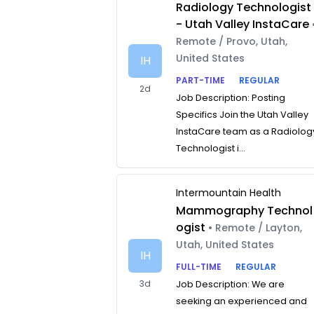
Radiology Technologist
- Utah Valley InstaCare
Remote / Provo, Utah,
United States
IH
PART-TIME
REGULAR
2d
Job Description: Posting
Specifics Join the Utah Valley
InstaCare team as a Radiolog
Technologist i...
Intermountain Health
Mammography Technol
ogist
• Remote / Layton,
Utah, United States
IH
FULL-TIME
REGULAR
3d
Job Description: We are
seeking an experienced and