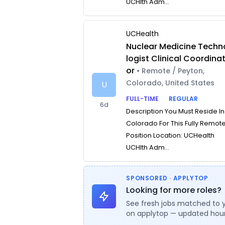
UCHlth Adm...
UCHealth
Nuclear Medicine Techn
logist Clinical Coordina
or
• Remote / Peyton,
Colorado, United States
U
FULL-TIME
REGULAR
6d
Description You Must Reside In
Colorado For This Fully Remot
Position Location: UCHealth
UCHlth Adm...
SPONSORED · APPLYTOP
Looking for more roles?
See fresh jobs matched to 
on applytop — updated hour