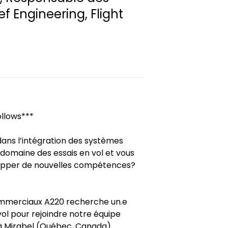
ef Engineering, Flight
ollows***
ans l’intégration des systèmes
e domaine des essais en vol et vous
lopper de nouvelles compétences?
mmerciaux A220 recherche un.e
ol pour rejoindre notre équipe
à Mirabel (Québec, Canada).