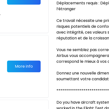
Déplacements requis : Dép
l‘étranger
e
Ce travail nécessite une pri
risques potentiels de conf
avec intégrité, ces valeurs
réputation et de la croissan
Vous ne semblez pas corres
Airbus vous accompagnera p
correspond le mieux à vos 
More info
Donnez une nouvelle dimens
soumettant votre candidatu
***************************
Do you have aircraft syste
worked in the Flight Test d