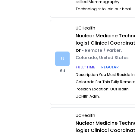
skilled Mammography
Technologist to join our heal...
UCHealth
Nuclear Medicine Techn
logist Clinical Coordina
or
• Remote / Parker,
Colorado, United States
U
FULL-TIME
REGULAR
6d
Description You Must Reside In
Colorado For This Fully Remot
Position Location: UCHealth
UCHlth Adm...
UCHealth
Nuclear Medicine Techn
logist Clinical Coordina