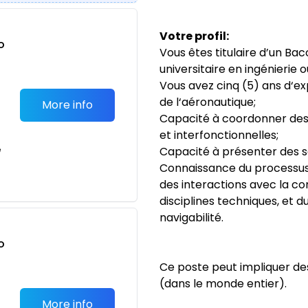
Votre profil:
o
Vous êtes titulaire d’un Ba
t
universitaire en ingénierie
Vous avez cinq (5) ans d‘e
de l‘aéronautique;
More info
Capacité à coordonner des
et interfonctionnelles;
e
Capacité à présenter des sol
Connaissance du processu
des interactions avec la con
disciplines techniques, et 
navigabilité.
o
t
Ce poste peut impliquer d
(dans le monde entier).
More info