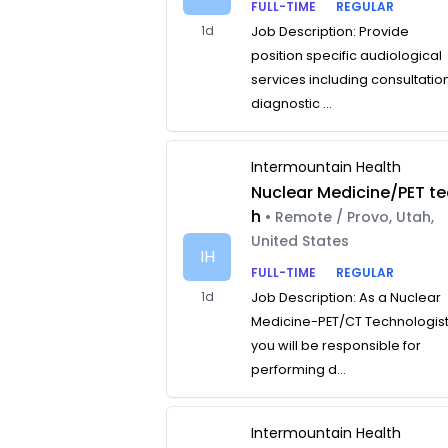
FULL-TIME
REGULAR
1d
Job Description: Provide
position specific audiological
services including consultatio
diagnostic ...
Intermountain Health
Nuclear Medicine/PET te
h
• Remote / Provo, Utah,
United States
IH
FULL-TIME
REGULAR
1d
Job Description: As a Nuclear
Medicine-PET/CT Technologist
you will be responsible for
performing d...
Intermountain Health