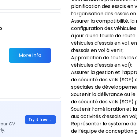
planification des essais e
l‘organisation des essais en 
Assurer la compatibilité, la 
o
configuration des véhicules 
t
à jour d‘une feuille de rou
véhicules d‘essais en vol,
d‘essais en vol à venir;
More info
Approbation de toutes les 
véhicules d‘essais en vol);
Assurer la gestion et l‘app
e
de sécurité des vols (SOF) e
spéciales de développemen
Soutenir la délivrance ou l
de sécurité des vols (SOF)
Soutenir l‘amélioration et l
aux activités d‘essais en vol
Try it free
Représenter le système de 
your CV
ly.
de l‘équipe de conception 