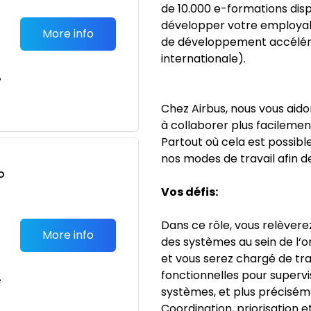
de 10.000 e-formations disp
développer votre employabi
More info
de développement accéléré,
internationale).
e
Chez Airbus, nous vous aido
à collaborer plus facilement
Partout où cela est possible,
nos modes de travail afin de
o
t
Vos défis:
Dans ce rôle, vous relèvere
More info
des systèmes au sein de l‘or
et vous serez chargé de tra
fonctionnelles pour superv
e
systèmes, et plus précisém
Coordination, priorisation e