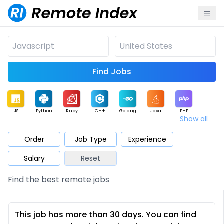
Find Jobs
JS
Python
Ruby
C++
Golang
Java
PHP
Show all
.NET
Data
Mobile
BI
Cloud
DevOps
PM
Order
Job Type
Experience
Salary
Reset
Database
QA
AI
Security
Game
Web3
UI / UX
Find the best remote jobs
Architect
Product
Marketing
Support
Sales
This job has more than 30 days. You can find