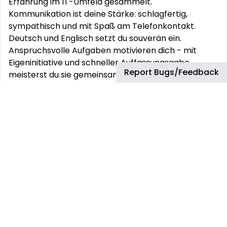
Erfahrung im IT-Umfeld gesammelt.
Kommunikation ist deine Stärke: schlagfertig,
sympathisch und mit Spaß am Telefonkontakt.
Deutsch und Englisch setzt du souverän ein.
Anspruchsvolle Aufgaben motivieren dich - mit
Eigeninitiative und schneller Auffassungsgabe
Report Bugs/Feedback
meisterst du sie gemeinsam mit deinem Team.
Sehr gute PC-Kenntnisse und die Fähigkeit, dich fix in
neue Software einzuarbeiten, runden dein Profil ab.
Neugierig? Dann komm zu TD SYNNEX und
bewirb Dich JETZT mit vollständigen
Bewerbungsunterlagen! Wir bieten Dir:
Einen unbefristeten Arbeitsvertrag mit einer
attraktiven Vergütung sowie vermögenswirksame
Leistungen und 30 Tagen Urlaub
Flexibles Arbeiten im hybriden Arbeitsmodell (2
Tage Office / 3 Tage Homeoffice)