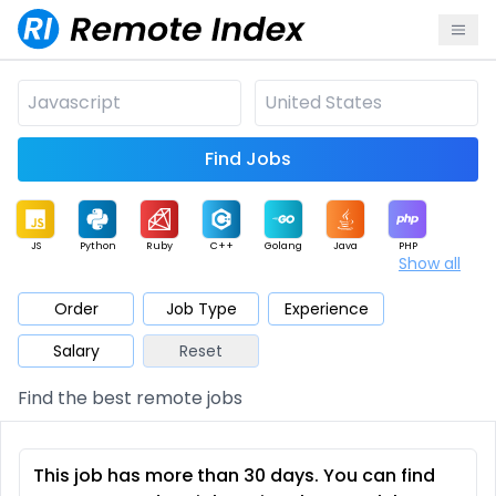
Find Jobs
JS
Python
Ruby
C++
Golang
Java
PHP
Show all
.NET
Data
Mobile
BI
Cloud
DevOps
PM
Order
Job Type
Experience
Salary
Reset
Database
QA
AI
Security
Game
Web3
UI / UX
Find the best remote jobs
Architect
Product
Marketing
Support
Sales
This job has more than 30 days. You can find