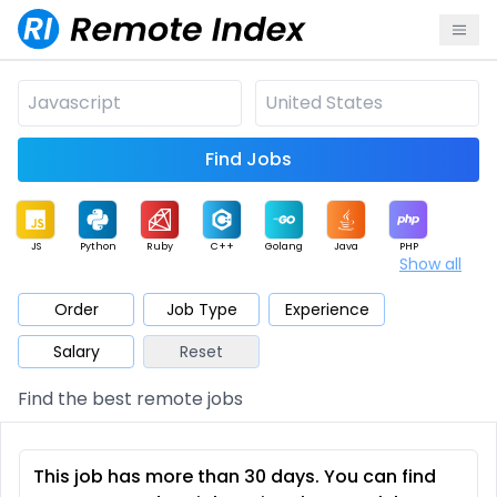
Find Jobs
JS
Python
Ruby
C++
Golang
Java
PHP
Show all
.NET
Data
Mobile
BI
Cloud
DevOps
PM
Order
Job Type
Experience
Salary
Reset
Database
QA
AI
Security
Game
Web3
UI / UX
Find the best remote jobs
Architect
Product
Marketing
Support
Sales
This job has more than 30 days. You can find