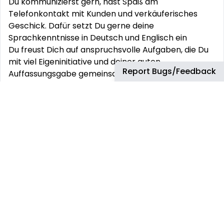
Du kommunizierst gern, hast Spaß am
Telefonkontakt mit Kunden und verkäuferisches
Geschick. Dafür setzt Du gerne deine
Sprachkenntnisse in Deutsch und Englisch ein
Du freust Dich auf anspruchsvolle Aufgaben, die Du
mit viel Eigeninitiative und deiner guten
Report Bugs/Feedback
Auffassungsgabe gemeinsam mit einem
hervorragenden Team meistern willst
Natürlich sind die gängigen MS Office-Anwendung
kein Neuland für Dich. SAP Kenntnisse sind von
Vorteil, aber nicht zwingend erforderlich
Du kommunizierst sicher und souverän auf Deutsch
und Englisch
Neugierig? Dann komm zu TD SYNNEX und
bewirb Dich JETZT mit vollständigen
Bewerbungsunterlagen! Wir bieten Dir:
Einen unbefristeten Arbeitsvertrag mit einer