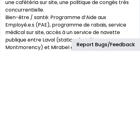
une cafétéria sur site, une politique de congés très
concurrentielle.
Bien-être / santé: Programme d’Aide aux
Employé.e.s (PAE), programme de rabais, service
médical sur site, accès à un service de navette
publique entre Laval (station de métro
Report Bugs/Feedback
Montmorency) et Mirabel et application de
covoiturage.
Développement individuel: des opportunités
d’évolution et des possibilités de formations
nombreuses (catalogue de plus de 10.000 e-
formations disponibles en libre accès pour
développer votre employabilité, certifications,
programmes de développement accéléré, mobilité
nationale et internationale).
Chez Airbus, nous vous aidons à travailler, à vous
connecter et à collaborer plus facilement et de