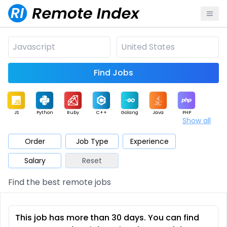
Find Jobs
JS
Python
Ruby
C++
Golang
Java
PHP
Show all
.NET
Data
Mobile
BI
Cloud
DevOps
PM
Order
Job Type
Experience
Salary
Reset
Database
QA
AI
Security
Game
Web3
UI / UX
Find the best remote jobs
Architect
Product
Marketing
Support
Sales
This job has more than 30 days. You can find