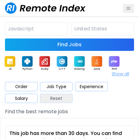
Find Jobs
JS
Python
Ruby
C++
Golang
Java
PHP
Show all
.NET
Data
Mobile
BI
Cloud
DevOps
PM
Order
Job Type
Experience
Salary
Reset
Database
QA
AI
Security
Game
Web3
UI / UX
Find the best remote jobs
Architect
Product
Marketing
Support
Sales
This job has more than 30 days. You can find