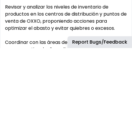
Revisar y analizar los niveles de inventario de
productos en los centros de distribución y puntos de
venta de OXXO, proponiendo acciones para
optimizar el abasto y evitar quiebres o excesos.
Report Bugs/Feedback
Coordinar con las áreas de Logística y Supply Chain
para garantizar la disponibilidad del producto.
Education / Certifications: Licenciatura en
Administración de Empresas, Mercadotecnia,
Ingeniería Industrial o carrera afín. Job specific
requirements: 1 a 3 años años de experiencia en
roles comerciales, preferiblemente en ventas de
consumo masivo (FMCG), gestión de cuentas clave
o comercial para el canal moderno. Experiencia
previa con la cuenta OXXO o el canal de
conveniencia es un plus. Excelentes habilidades de
negociación y comunicación.