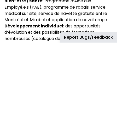
Bien-être / santé:
Programme d’Aide aux
Employé.e.s (PAE), programme de rabais, service
médical sur site, service de navette gratuite entre
Montréal et Mirabel et application de covoiturage.
Développement individuel:
des opportunités
d’évolution et des possibilités de formations
Report Bugs/Feedback
nombreuses (catalogue de plus de 10.000 e-
formations disponibles en libre accès pour
développer votre employabilité, certifications,
programmes de développement accéléré, mobilité
nationale et internationale).
Chez Airbus, nous vous aidons à travailler, à vous
connecter et à collaborer plus facilement et de
manière plus flexible. Partout où cela est possible,
nous favorisons la flexibilité dans nos modes de
travail afin de stimuler l‘esprit d‘innovation.