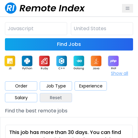
Find Jobs
JS
Python
Ruby
C++
Golang
Java
PHP
Show all
.NET
Data
Mobile
BI
Cloud
DevOps
PM
Order
Job Type
Experience
Salary
Reset
Database
QA
AI
Security
Game
Web3
UI / UX
Find the best remote jobs
Architect
Product
Marketing
Support
Sales
This job has more than 30 days. You can find