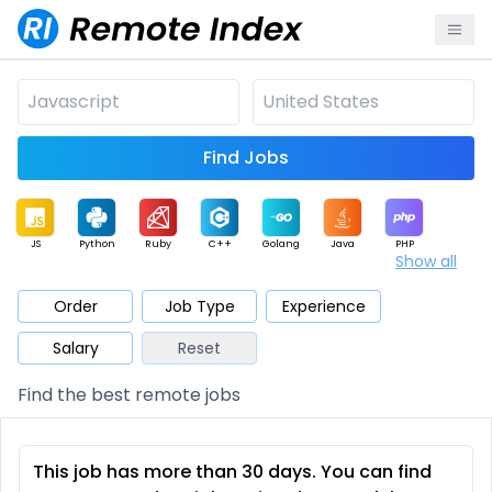
Find Jobs
JS
Python
Ruby
C++
Golang
Java
PHP
Show all
.NET
Data
Mobile
BI
Cloud
DevOps
PM
Order
Job Type
Experience
Salary
Reset
Database
QA
AI
Security
Game
Web3
UI / UX
Find the best remote jobs
Architect
Product
Marketing
Support
Sales
This job has more than 30 days. You can find