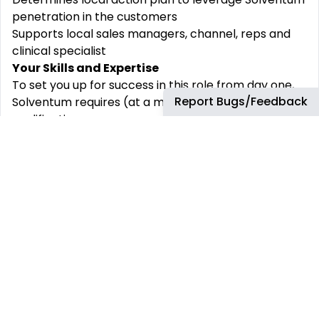
penetration in the customers
Supports local sales managers, channel, reps and
clinical specialist
Your Skills and Expertise
To set you up for success in this role from day one,
Report Bugs/Feedback
Solventum requires (at a minimum) the following
qualifications:
Bachelor degree or higher from an accredited
university
5+ years marketing experience in healthcare
environment, with a proven track record delivering
business results.
Strategic pricing understanding.
Bilingual (English-Spanish)
Additional qualifications that could help you succeed
even further in this role include:
Master of Business Administration (MBA).
Ability to convey clear, impactful messages aligned