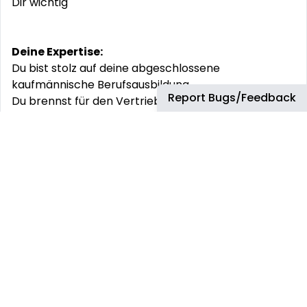
Dir wichtig
Deine Expertise:
Du bist stolz auf deine abgeschlossene
kaufmännische Berufsausbildung
Report Bugs/Feedback
Du brennst für den Vertrieb und hast bereits
mindestens drei Jahre Berufserfahrung im Vertrieb
(gerne im IT-Bereich) sammeln können
Du kommunizierst gern, hast Spaß am
Telefonkontakt mit Kunden und verkäuferisches
Geschick. Dafür setzt Du gerne deine
Sprachkenntnisse in Deutsch und Englisch ein
Du freust Dich auf anspruchsvolle Aufgaben, die Du
mit viel Eigeninitiative und deiner guten
Auffassungsgabe gemeinsam mit einem
hervorragenden Team meistern willst
Natürlich sind die gängigen MS Office-Anwendung
kein Neuland für Dich. SAP Kenntnisse sind von