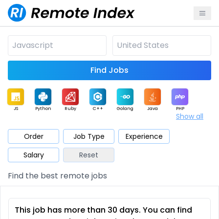
Find Jobs
JS
Python
Ruby
C++
Golang
Java
PHP
Show all
.NET
Data
Mobile
BI
Cloud
DevOps
PM
Order
Job Type
Experience
Salary
Reset
Database
QA
AI
Security
Game
Web3
UI / UX
Find the best remote jobs
Architect
Product
Marketing
Support
Sales
This job has more than 30 days. You can find