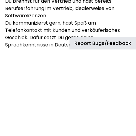
Du brennst für den Vertrieb und hast bereits
Berufserfahrung im Vertrieb, idealerweise von
Softwarelizenzen
Du kommunizierst gern, hast Spaß am
Telefonkontakt mit Kunden und verkäuferisches
Geschick. Dafür setzt Du gerne deine
Report Bugs/Feedback
Sprachkenntnisse in Deutsch und Englisch ein
Du freust Dich auf anspruchsvolle Aufgaben, die Du
mit viel Eigeninitiative und deiner guten
Auffassungsgabe gemeinsam mit einem
hervorragenden Team meistern willst
Du hast sehr gute PC-Kenntnisse und die Fähigkeit,
Dich schnell in neue Software-Funktionen
einzuarbeiten
Neugierig? Dann komm zu TD SYNNEX und
bewirb Dich JETZT mit vollständigen
Bewerbungsunterlagen! Wir bieten Dir: