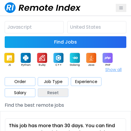
Find Jobs
JS
Python
Ruby
C++
Golang
Java
PHP
Show all
.NET
Data
Mobile
BI
Cloud
DevOps
PM
Order
Job Type
Experience
Salary
Reset
Database
QA
AI
Security
Game
Web3
UI / UX
Find the best remote jobs
Architect
Product
Marketing
Support
Sales
This job has more than 30 days. You can find