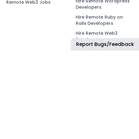
Hire Remote Wordpress
Remote Web3 Jobs
Developers
Hire Remote Ruby on
Rails Developers
Hire Remote Web3
Developers
Report Bugs/Feedback
OUR NETWORK
COMMUNITY
ApplyTOP
X
ApplyAds
Telegram
RemoteIndex
LEGAL
ApplyATS
Privacy Policy
ApplyRecruiting
Terms of Service
JobsNWork
Imprint / Impressum