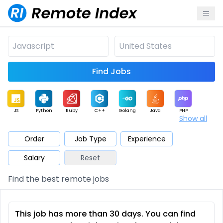
Find Jobs
JS
Python
Ruby
C++
Golang
Java
PHP
Show all
.NET
Data
Mobile
BI
Cloud
DevOps
PM
Order
Job Type
Experience
Salary
Reset
Database
QA
AI
Security
Game
Web3
UI / UX
Find the best remote jobs
Architect
Product
Marketing
Support
Sales
This job has more than 30 days. You can find