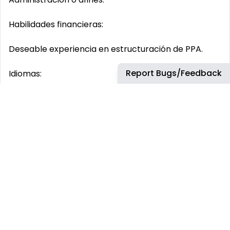
Habilidades financieras:
Deseable experiencia en estructuración de PPA.
Report Bugs/Feedback
Idiomas:
inglés avanzado (fluido para negociación y
presentaciones).
Otros:
Fuertes habilidades de negociación, comunicación y
capacidad para trabajar de manera autónoma y
colaborativa con criterio propio.
Ubicación: