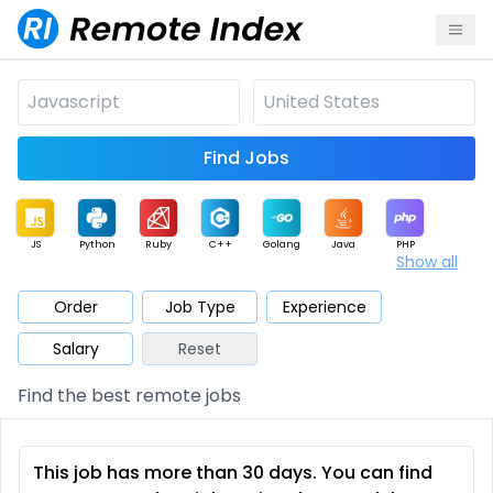
Find Jobs
JS
Python
Ruby
C++
Golang
Java
PHP
Show all
.NET
Data
Mobile
BI
Cloud
DevOps
PM
Order
Job Type
Experience
Salary
Reset
Database
QA
AI
Security
Game
Web3
UI / UX
Find the best remote jobs
Architect
Product
Marketing
Support
Sales
This job has more than 30 days. You can find