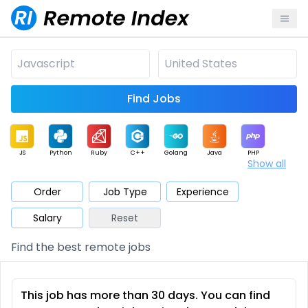
Find Jobs
JS
Python
Ruby
C++
Golang
Java
PHP
Show all
.NET
Data
Mobile
BI
Cloud
DevOps
PM
Order
Job Type
Experience
Salary
Reset
Database
QA
AI
Security
Game
Web3
UI / UX
Find the best remote jobs
Architect
Product
Marketing
Support
Sales
This job has more than 30 days. You can find