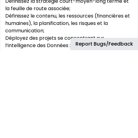
Définissez la stratégie court-moyen-long terme et
la feuille de route associée;
Définissez le contenu, les ressources (financières et
humaines), la planification, les risques et la
communication;
Déployez des projets se concentrant sur
Report Bugs/Feedback
l‘intelligence des Données : l‘ingestion, la
structuration et les outils des données;
Suivez l‘exécution notamment les statuts
d’avancement, la gestion du budget et des
dépenses (opex et capex);
Engager des équipes transverses, communiquer,
agissez en tant que leader du changement;
Développez des partenariats pertinents avec des
intervenants internes ou externes majeurs incluant
des opportunités de financement au sein de
l’écosystème des startup, des institutions fédérales
et provinciales, Airbus en Europe, ... et pilotez
notamment des projets avec le CRIAQ, le Centech,