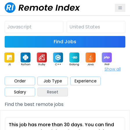
Find Jobs
JS
Python
Ruby
C++
Golang
Java
PHP
Show all
.NET
Data
Mobile
BI
Cloud
DevOps
PM
Order
Job Type
Experience
Salary
Reset
Database
QA
AI
Security
Game
Web3
UI / UX
Find the best remote jobs
Architect
Product
Marketing
Support
Sales
This job has more than 30 days. You can find