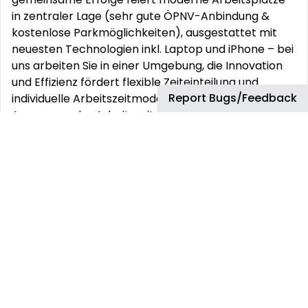
in zentraler Lage (sehr gute ÖPNV-Anbindung &
kostenlose Parkmöglichkeiten), ausgestattet mit
neuesten Technologien inkl. Laptop und iPhone – bei
uns arbeiten Sie in einer Umgebung, die Innovation
und Effizienz fördert flexible Zeiteinteilung und
Report Bugs/Feedback
individuelle Arbeitszeitmodelle mit einer flexiblen
Anpassung der Arbeitszeiten – persönlich
gestaltbar & für alle Lebensphasen passend – für
eine ideale Vereinbarkeit mit Privatleben und Familie
multidisziplinäre, orts- und bereichsübergreifende
Zusammenarbeit in Rechtsberatung,
Steuerberatung und Wirtschaftsprüfung Unsere
Benefits
leistungsabhängiger Bonus zusätzlich zur
Fixvergütung bis zu 40% der Arbeitszeit im home
office (remote work) möglich – für größtmögliche
Flexibilität 30 Urlaubstage plus Weihnachten und