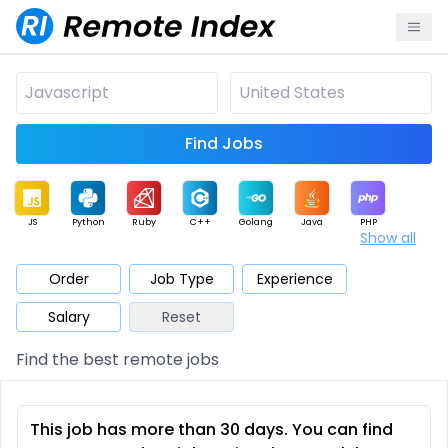
Find Jobs
JS
Python
Ruby
C++
Golang
Java
PHP
Show all
.NET
Data
Mobile
BI
Cloud
DevOps
PM
Order
Job Type
Experience
Salary
Reset
Database
QA
AI
Security
Game
Web3
UI / UX
Find the best remote jobs
Architect
Product
Marketing
Support
Sales
This job has more than 30 days. You can find