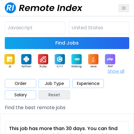
Find Jobs
JS
Python
Ruby
C++
Golang
Java
PHP
Show all
.NET
Data
Mobile
BI
Cloud
DevOps
PM
Order
Job Type
Experience
Salary
Reset
Database
QA
AI
Security
Game
Web3
UI / UX
Find the best remote jobs
Architect
Product
Marketing
Support
Sales
This job has more than 30 days. You can find