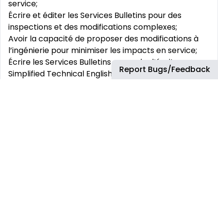
service;
Écrire et éditer les Services Bulletins pour des
inspections et des modifications complexes;
Avoir la capacité de proposer des modifications à
l’ingénierie pour minimiser les impacts en service;
Écrire les Services Bulletins en mode d‘écriture «
Report Bugs/Feedback
Simplified Technical English »;
Valider les Services Bulletins chez les opérateurs ou
à des centres de services autorisés;
Faire la revue des Services Bulletins des fournisseurs;
Faire des requêtes d’outils et approuver les
concepts d’outils;
Créer et approuver la liste des pièces pour les Kits
et les États De Livraison;
Valider et incorporer les commentaires des
autorités aériennes;
Créer des « Advance Order Material » pour les
Service Bulletins urgents.