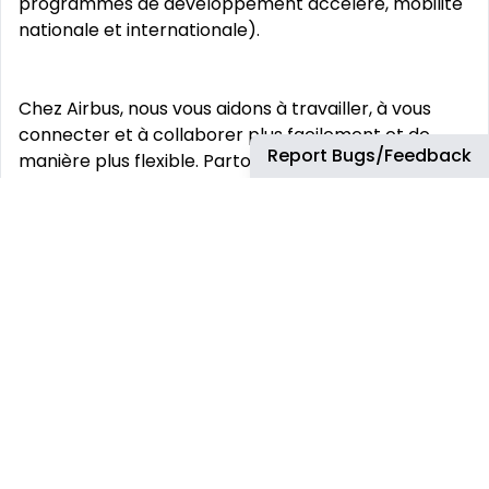
programmes de développement accéléré, mobilité
nationale et internationale).
Chez Airbus, nous vous aidons à travailler, à vous
connecter et à collaborer plus facilement et de
Report Bugs/Feedback
manière plus flexible. Partout où cela est possible,
nous favorisons la flexibilité dans nos modes de
travail afin de stimuler l‘esprit d‘innovation.
Dans votre rôle, vos activités principales seront:
Solide collaboration avec les fournisseurs pour
garantir le respect des livrables contractuels en
étant responsable pour la performance
opérationnelle (livraison à temps et de qualité)
Travailler en partenariat avec les fournisseurs pour
soutenir leur développement
Assurer la conformité des fournisseurs de matière