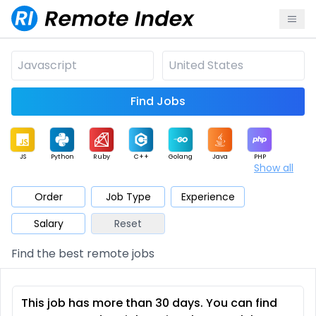
Find Jobs
JS
Python
Ruby
C++
Golang
Java
PHP
Show all
.NET
Data
Mobile
BI
Cloud
DevOps
PM
Order
Job Type
Experience
Salary
Reset
Database
QA
AI
Security
Game
Web3
UI / UX
Find the best remote jobs
Architect
Product
Marketing
Support
Sales
This job has more than 30 days. You can find