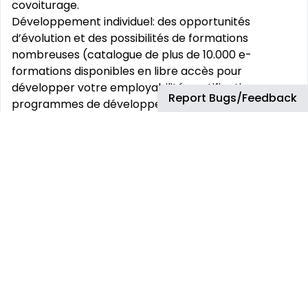
covoiturage.
Développement individuel: des opportunités
d’évolution et des possibilités de formations
nombreuses (catalogue de plus de 10.000 e-
formations disponibles en libre accès pour
développer votre employabilité, certifications,
Report Bugs/Feedback
programmes de développement accéléré, mobilité
nationale et internationale).
Chez Airbus, nous vous aidons à travailler, à vous
connecter et à collaborer plus facilement et de
manière plus flexible. Partout où cela est possible,
nous favorisons la flexibilité dans nos modes de
travail afin de stimuler l‘esprit d‘innovation.
Vos défis:
Effectuer l‘intégration technique des systèmes
avioniques de l’Airbus A220