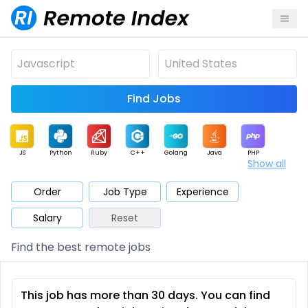
Find Jobs
JS
Python
Ruby
C++
Golang
Java
PHP
Show all
.NET
Data
Mobile
BI
Cloud
DevOps
PM
Order
Job Type
Experience
Salary
Reset
Database
QA
AI
Security
Game
Web3
UI / UX
Find the best remote jobs
Architect
Product
Marketing
Support
Sales
This job has more than 30 days. You can find