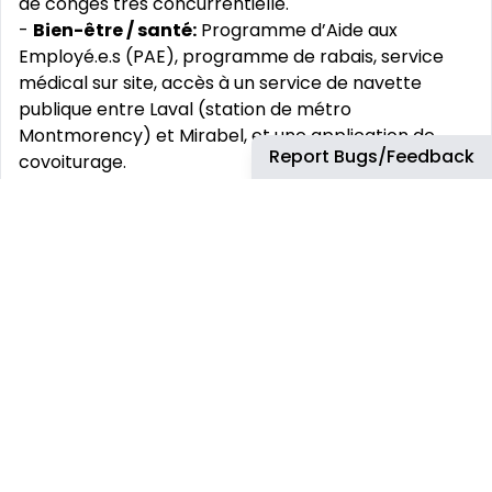
de congés très concurrentielle.
-
Bien-être / santé:
Programme d’Aide aux
Employé.e.s (PAE), programme de rabais, service
médical sur site, accès à un service de navette
publique entre Laval (station de métro
Montmorency) et Mirabel, et une application de
Report Bugs/Feedback
covoiturage.
-
Développement individuel:
des opportunités
d’évolution et des possibilités de formations
nombreuses (catalogue de plus de 10.000 e-
formations disponibles en libre accès pour
développer votre employabilité, certifications,
programmes de développement accéléré, mobilité
nationale et internationale).
Chez Airbus, nous vous aidons à travailler, à vous
connecter et à collaborer plus facilement et de
manière plus flexible. Partout où cela est possible,
nous favorisons la flexibilité dans nos modes de