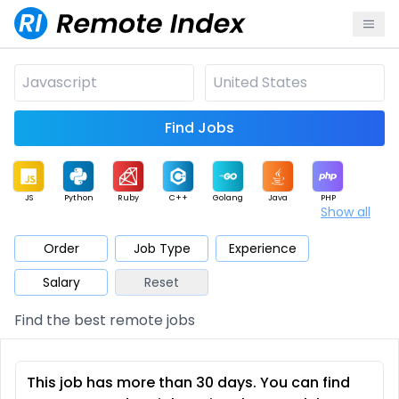
Find Jobs
JS
Python
Ruby
C++
Golang
Java
PHP
Show all
.NET
Data
Mobile
BI
Cloud
DevOps
PM
Order
Job Type
Experience
Salary
Reset
Database
QA
AI
Security
Game
Web3
UI / UX
Find the best remote jobs
Architect
Product
Marketing
Support
Sales
This job has more than 30 days. You can find