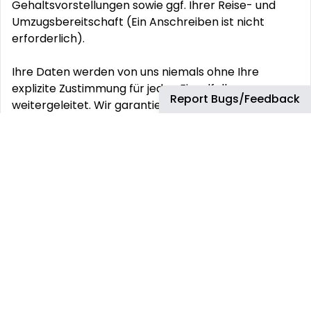
Gehaltsvorstellungen sowie ggf. Ihrer Reise- und
Umzugsbereitschaft (Ein Anschreiben ist nicht
erforderlich).
Ihre Daten werden von uns niemals ohne Ihre
explizite Zustimmung für jeden Einzelfall
Report Bugs/Feedback
weitergeleitet. Wir garantieren eine Rückmeldung
innerhalb von 2 Arbeitstagen.
Vesterling ist seit über 25 Jahren einer der
führenden Personaldienstleister im Bereich
Technologie. Schwerpunkte der Tätigkeit sind das
Recruiting von Experten bis hin zum Executive
Search auf Vorstandsebene sowie das
Outplacement. Unsere Consultants, selbst
erfahrene Informatiker und Ingenieure, beraten Sie
in allen Karrierefragen und unterstützen Sie bei der
Auswahl geeigneter Positionen.