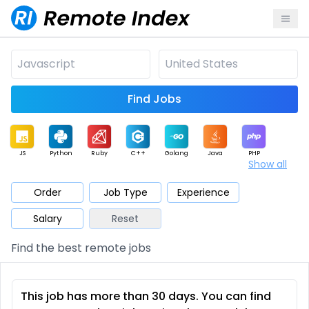
Find Jobs
JS
Python
Ruby
C++
Golang
Java
PHP
Show all
.NET
Data
Mobile
BI
Cloud
DevOps
PM
Order
Job Type
Experience
Salary
Reset
Database
QA
AI
Security
Game
Web3
UI / UX
Find the best remote jobs
Architect
Product
Marketing
Support
Sales
This job has more than 30 days. You can find