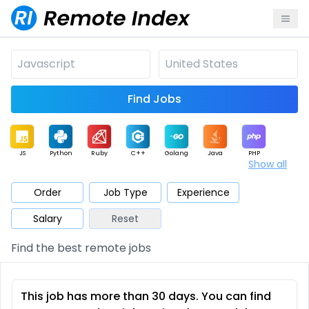
Find Jobs
JS
Python
Ruby
C++
Golang
Java
PHP
Show all
.NET
Data
Mobile
BI
Cloud
DevOps
PM
Order
Job Type
Experience
Salary
Reset
Database
QA
AI
Security
Game
Web3
UI / UX
Find the best remote jobs
Architect
Product
Marketing
Support
Sales
This job has more than 30 days. You can find