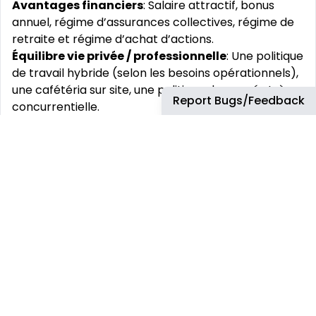
Avantages financiers
: Salaire attractif, bonus
annuel, régime d’assurances collectives, régime de
retraite et régime d’achat d’actions.
Équilibre vie privée / professionnelle
: Une politique
de travail hybride (selon les besoins opérationnels),
une cafétéria sur site, une politique de congés très
Report Bugs/Feedback
concurrentielle.
Bien-être / santé
: Programme d’Aide aux
Employé.e.s (PAE), programme de rabais, service
médical sur site, accès à un service de navette
publique entre Laval (station de métro
Montmorency) et Mirabel et application de
covoiturage.
Développement individuel
: des opportunités
d’évolution et des possibilités de formations
nombreuses (catalogue de plus de 10.000 e-
formations disponibles en libre accès pour
développer votre employabilité, certifications,
programmes de développement accéléré, mobilité