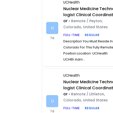
UCHealth
Nuclear Medicine Techn
logist Clinical Coordina
or
• Remote / Peyton,
Colorado, United States
U
FULL-TIME
REGULAR
7d
Description You Must Reside In
Colorado For This Fully Remot
Position Location: UCHealth
UCHlth Adm...
UCHealth
Nuclear Medicine Techn
logist Clinical Coordina
or
• Remote / Littleton,
Colorado, United States
U
FULL-TIME
REGULAR
7d