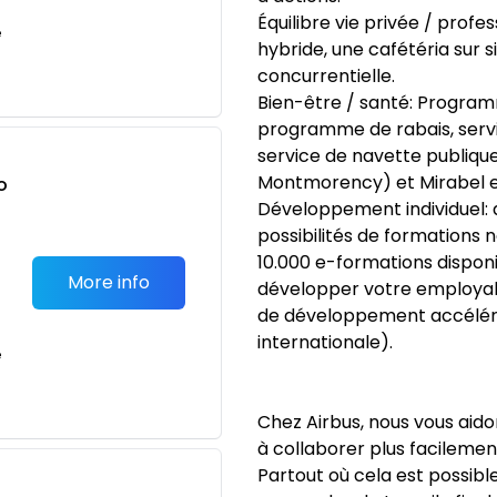
Équilibre vie privée / profes
e
hybride, une cafétéria sur s
concurrentielle.
Bien-être / santé: Program
programme de rabais, servi
service de navette publique
Montmorency) et Mirabel et
o
Développement individuel: 
t
possibilités de formations
10.000 e-formations disponi
More info
développer votre employabi
de développement accéléré,
internationale).
e
Chez Airbus, nous vous aido
à collaborer plus facilement
Partout où cela est possible,