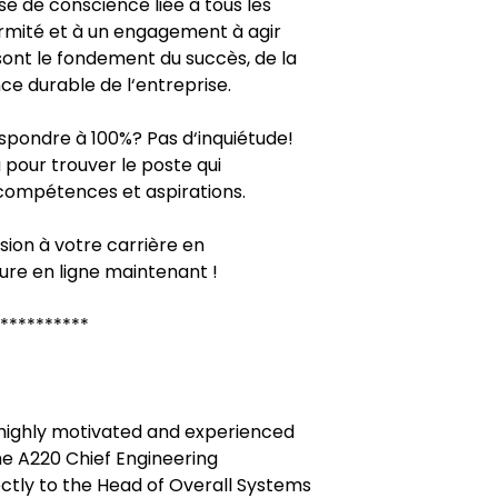
se de conscience liée à tous les
ormité et à un engagement à agir
 sont le fondement du succès, de la
ce durable de l‘entreprise.
pondre à 100%? Pas d‘inquiétude!
our trouver le poste qui
compétences et aspirations.
ion à votre carrière en
re en ligne maintenant !
**********
 highly motivated and experienced
the A220 Chief Engineering
ectly to the Head of Overall Systems