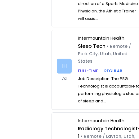
direction of a Sports Medicine
Physician, the Athletic Trainer
will assis...
Intermountain Health
Sleep Tech
• Remote /
Park City, Utah, United
States
IH
FULL-TIME
REGULAR
7d
Job Description: The PSG
Technologist is accountable f
performing physiologic studie
of sleep and...
Intermountain Health
Radiology Technologist
1
• Remote / Layton, Utah,