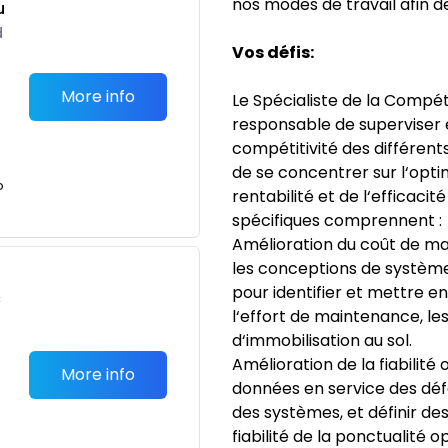
nos modes de travail afin de
u
d
Vos défis:
More info
Le Spécialiste de la Compét
responsable de superviser e
compétitivité des différent
de se concentrer sur l‘opti
o
rentabilité et de l‘efficacit
spécifiques comprennent :
Amélioration du coût de ma
les conceptions de système
pour identifier et mettre e
c
l‘effort de maintenance, le
d‘immobilisation au sol.
Amélioration de la fiabilité
More info
données en service des défa
des systèmes, et définir de
fiabilité de la ponctualité o