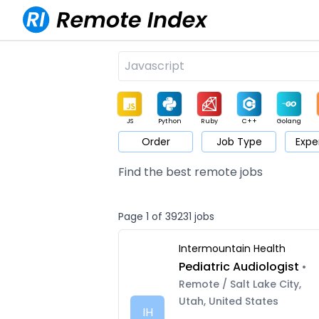
JS
Python
Ruby
C++
Golang
Order
Job Type
Expe
Game
Web3
UI / UX
Architect
Product
M
Find the best remote jobs
Page 1 of 39231 jobs
Intermountain Health
Pediatric Audiologist
•
Remote / Salt Lake City,
Utah, United States
IH