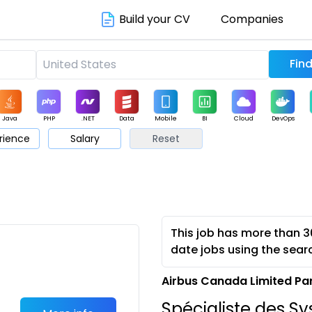
Build your CV
Companies
Java
PHP
.NET
Data
Mobile
BI
Cloud
DevOps
rience
Salary
Reset
arketing
Support
Sales
This job has more than 3
date jobs using the sear
Airbus Canada Limited Pa
Spécialiste des S