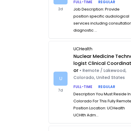
FULL-TIME
REGULAR
2d
Job Description: Provide
position specific audiological
services including consultatio
diagnostic ...
UCHealth
Nuclear Medicine Techn
logist Clinical Coordina
or
• Remote / Lakewood,
Colorado, United States
U
FULL-TIME
REGULAR
7d
Description You Must Reside In
Colorado For This Fully Remot
Position Location: UCHealth
UCHlth Adm...