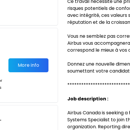
Ce travail nécessite une pri
risques potentiels de conf
avec intégrité, ces valeurs
réputation et de la croissan
Vous ne semblez pas corres
Airbus vous accompagnera p
correspond le mieux à vos 
Donnez une nouvelle dimens
More info
soumettant votre candidatu
or
***************************
s
Job description :
Airbus Canada is seeking a
Systems Specialist to join 
-
organization. Reporting dir