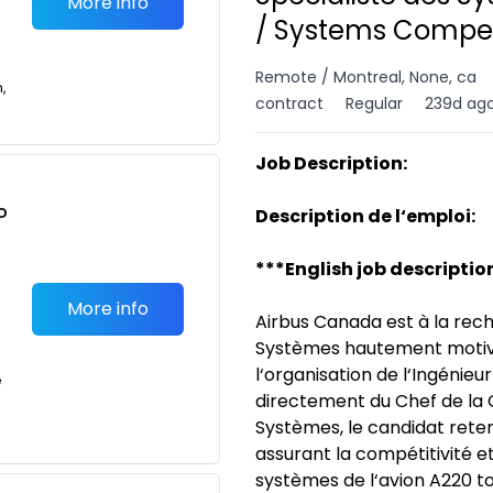
More info
/ Systems Competi
Remote / Montreal, None, ca
n,
contract
Regular
239d ag
Job Description:
o
Description de l‘emploi:
t
***English job descriptio
More info
Airbus Canada est à la rech
Systèmes hautement motivé
l‘organisation de l‘Ingénieu
e
directement du Chef de la
Systèmes, le candidat reten
assurant la compétitivité e
systèmes de l‘avion A220 tou