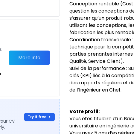
Conception rentable (Cost-
question les conceptions d
s‘assurer qu‘un produit robu
utilisant les conceptions, l
fabrication les plus rentabl
Coordination transversale : 
technique pour la compétiti
s
parties prenantes internes 
More info
Qualité, Service Client).
Suivi de la performance : S
a
clés (KPI) liés à la compéti
des rapports réguliers et 
de l‘Ingénieur en Chef.
Votre profil:
Try it free
Vous êtes titulaire d’un Ba
your CV
universitaire en ingénierie
ly.
Vous avez 5 ans d‘expérien