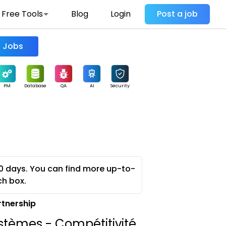
Free Tools
Blog
Login
Post a job
Find Jobs
PM
Database
QA
AI
Security
0 days. You can find more up-to-
ch box.
rtnership
ystèmes - Compétitivité