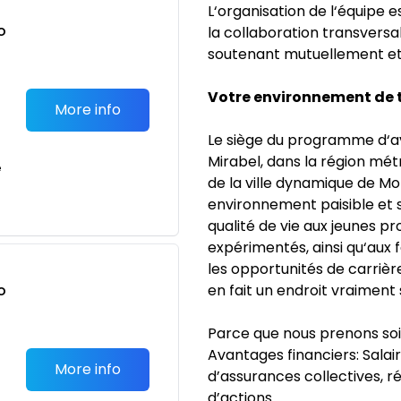
L‘organisation de l‘équipe 
o
la collaboration transvers
t
soutenant mutuellement et
Votre environnement de t
More info
Le siège du programme d‘a
Mirabel, dans la région mét
e
de la ville dynamique de M
environnement paisible et s
qualité de vie aux jeunes p
expérimentés, ainsi qu‘aux 
les opportunités de carrière 
o
en fait un endroit vraiment s
t
Parce que nous prenons soi
Avantages financiers: Salai
More info
d’assurances collectives, r
d’actions.