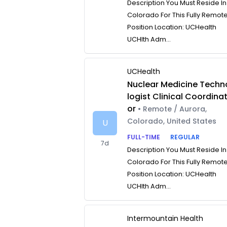
Description You Must Reside In
Colorado For This Fully Remot
Position Location: UCHealth
UCHlth Adm...
UCHealth
Nuclear Medicine Techn
logist Clinical Coordina
or
• Remote / Aurora,
Colorado, United States
U
FULL-TIME
REGULAR
7d
Description You Must Reside In
Colorado For This Fully Remot
Position Location: UCHealth
UCHlth Adm...
Intermountain Health