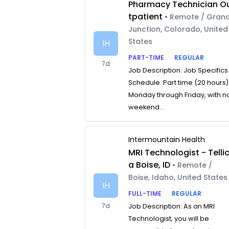
Pharmacy Technician O
tpatient
• Remote / Gran
Junction, Colorado, United
States
IH
PART-TIME
REGULAR
7d
Job Description: Job Specifics
Schedule: Part time (20 hours)
Monday through Friday, with n
weekend...
Intermountain Health
MRI Technologist - Telli
a Boise, ID
• Remote /
Boise, Idaho, United States
IH
FULL-TIME
REGULAR
7d
Job Description: As an MRI
Technologist, you will be