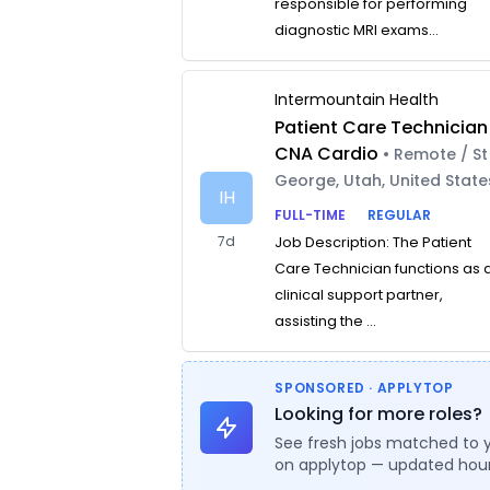
responsible for performing
diagnostic MRI exams...
Intermountain Health
Patient Care Technician
CNA Cardio
• Remote / St
George, Utah, United State
IH
FULL-TIME
REGULAR
7d
Job Description: The Patient
Care Technician functions as 
clinical support partner,
assisting the ...
SPONSORED · APPLYTOP
Looking for more roles?
See fresh jobs matched to 
on applytop — updated hour