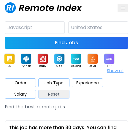
Find Jobs
JS
Python
Ruby
C++
Golang
Java
PHP
Show all
.NET
Data
Mobile
BI
Cloud
DevOps
PM
Order
Job Type
Experience
Salary
Reset
Database
QA
AI
Security
Game
Web3
UI / UX
Find the best remote jobs
Architect
Product
Marketing
Support
Sales
This job has more than 30 days. You can find