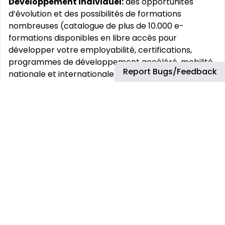
Développement individuel:
des opportunités
d’évolution et des possibilités de formations
nombreuses (catalogue de plus de 10.000 e-
formations disponibles en libre accès pour
développer votre employabilité, certifications,
programmes de développement accéléré, mobilité
Report Bugs/Feedback
nationale et internationale).
Chez Airbus, nous vous aidons à travailler, à vous
connecter et à collaborer plus facilement et de
manière plus flexible. Partout où cela est possible,
nous favorisons la flexibilité dans nos modes de
travail afin de stimuler l‘esprit d‘innovation.
Vos défis :
Développer et mettre en œuvre des plans d‘action,
en collaboration avec des spécialistes, pour
améliorer le délai de remise en service des aéronefs