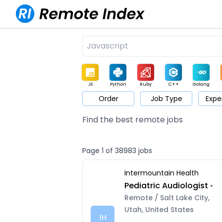
JS
Python
Ruby
C++
Golang
Order
Job Type
Expe
Game
Web3
UI / UX
Architect
Product
M
Find the best remote jobs
Page 1 of 38983 jobs
Intermountain Health
Pediatric Audiologist
•
Remote / Salt Lake City,
Utah, United States
IH