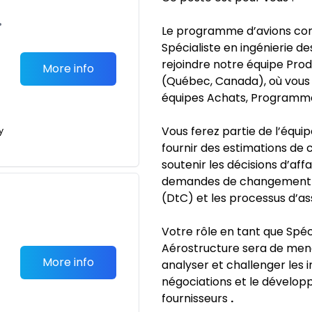
•
Le programme d’avions co
Spécialiste en ingénierie d
rejoindre notre équipe Pro
More info
(Québec, Canada), où vous 
équipes Achats, Programme 
Vous ferez partie de l’équ
y
fournir des estimations de 
soutenir les décisions d’affa
demandes de changement p
(DtC) et les processus d’a
Votre rôle en tant que Spéci
Aérostructure sera de mener
More info
analyser et challenger les i
négociations et le dévelop
fournisseurs
.