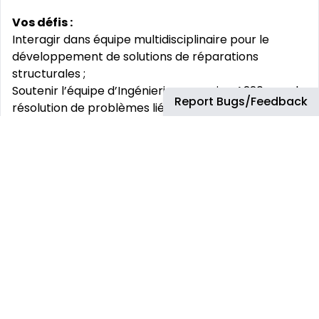
Vos défis :
Interagir dans équipe multidisciplinaire pour le
développement de solutions de réparations
structurales ;
Soutenir l’équipe d’Ingénierie en service A220 pour la
Report Bugs/Feedback
résolution de problèmes liés aux matériaux et
procédés ;
Être déployé chez un opérateur ou un centre de
maintenance (MRO) afin de supporter les activités
de maintenance (C-check), les incorporations de
modifications (Service Bulletin (SB)) ou bien
l’analyse de sujets M&P sur site (prise d‘échantillons
par ex.) ;
Assister et guider les opérateurs / MRO lors de la
préparation des rapports de dommage des
différentes structures et fournir une expertise M&P
sur la nature des dommages rapportés ;
Contribuer à la finalisation et à l’amélioration des