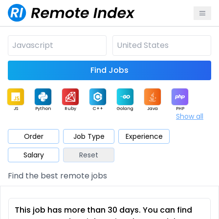
Find Jobs
JS
Python
Ruby
C++
Golang
Java
PHP
Show all
.NET
Data
Mobile
BI
Cloud
DevOps
PM
Order
Job Type
Experience
Salary
Reset
Database
QA
AI
Security
Game
Web3
UI / UX
Find the best remote jobs
Architect
Product
Marketing
Support
Sales
This job has more than 30 days. You can find