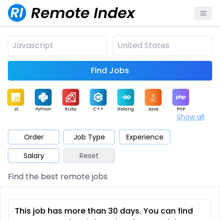
Find Jobs
JS
Python
Ruby
C++
Golang
Java
PHP
Show all
.NET
Data
Mobile
BI
Cloud
DevOps
PM
Order
Job Type
Experience
Salary
Reset
Database
QA
AI
Security
Game
Web3
UI / UX
Find the best remote jobs
Architect
Product
Marketing
Support
Sales
This job has more than 30 days. You can find