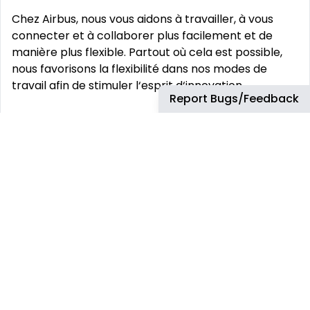
Chez Airbus, nous vous aidons à travailler, à vous
connecter et à collaborer plus facilement et de
manière plus flexible. Partout où cela est possible,
nous favorisons la flexibilité dans nos modes de
travail afin de stimuler l‘esprit d‘innovation.
Report Bugs/Feedback
Vos défis:
Gérer le développement et l’intégration des
systèmes de contrôle de vol dans l’avion A220.
Mener les changements au design selon le
processus de gestion des changements.
Mener des enquêtes techniques, analyser et
développer des solutions simples.
Participer à la préparation, la réalisation et l‘analyse
de tests d’investigation, de développement et de
certification, notamment sur la plateforme de
simulation et de certification des systèmes intégrés
(Iron Bird).