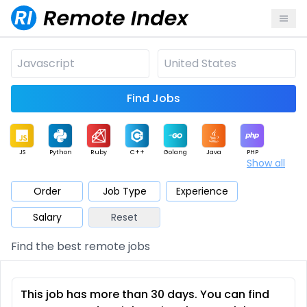
Find Jobs
JS
Python
Ruby
C++
Golang
Java
PHP
Show all
.NET
Data
Mobile
BI
Cloud
DevOps
PM
Order
Job Type
Experience
Salary
Reset
Database
QA
AI
Security
Game
Web3
UI / UX
Find the best remote jobs
Architect
Product
Marketing
Support
Sales
This job has more than 30 days. You can find