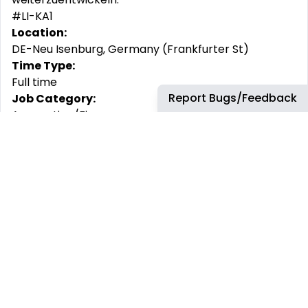
#LI-KA1
Location:
DE-Neu Isenburg, Germany (Frankfurter St)
Time Type:
Full time
Report Bugs/Feedback
Job Category:
Accounting/Finance
This job has more than 30 days. You can find more
up-to-date jobs using the search box.
REMOTE JOBS
HIRE REMOTELY
Remote Software
Hire Remote Software
Developer Jobs
Developers
Remote JavaScript Jobs
Hire Remote JavaScript