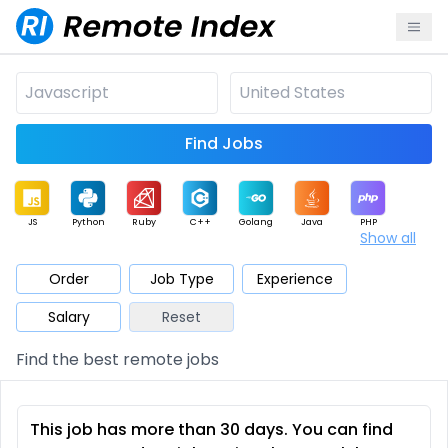
Find Jobs
JS
Python
Ruby
C++
Golang
Java
PHP
Show all
.NET
Data
Mobile
BI
Cloud
DevOps
PM
Order
Job Type
Experience
Salary
Reset
Database
QA
AI
Security
Game
Web3
UI / UX
Find the best remote jobs
Architect
Product
Marketing
Support
Sales
This job has more than 30 days. You can find