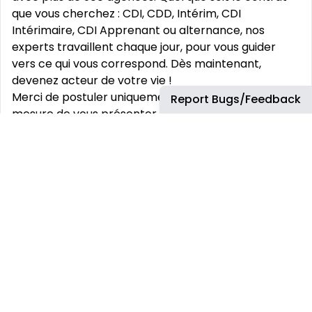
que vous cherchez : CDI, CDD, Intérim, CDI
Intérimaire, CDI Apprenant ou alternance, nos
experts travaillent chaque jour, pour vous guider
vers ce qui vous correspond. Dès maintenant,
devenez acteur de votre vie !
Merci de postuler uniquement si vous êtes en
Report Bugs/Feedback
mesure de vous présenter sur le lieu de travail à la
date et à l‘heure prévues, et si vous possédez, le cas
échéant, un titre de séjour valide pour la durée de la
mission. A défaut, votre candidature ne pourra pas
être prise en considération. Merci par avance pour
votre compréhension.
This job has more than 30 days. You can find more
up-to-date jobs using the search box.